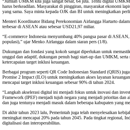
“Jumlah UMKM kita juga sangat besar, 64 juta. Tentu digital UMKM ini
harus berkeadilan. Masyarakat di pinggiran, masyarakat ekonomi 
yang sama. Saya minta kepada OJK dan BI untuk meningkatkan perlin
Menteri Koordinator Bidang Perekonomian Airlangga Hartarto dalam 
terbesar di ASEAN atau sebesar USD21,97 miliar.
“E-commerce Indonesia menyumbang 40% pangsa pasar di ASEAN, ta
populasi),” ujar Menko Airlangga dalam siaran pers (1/8).
Dukungan dan fondasi yang kokoh sangat diperlukan untuk memastikan l
unggul dan adaptif, dukungan penuh bagi start-up dan UMKM, serta r
ketercapaian target inklusi keuangan.
Berbagai program seperti QR Code Indonesian Standard (QRIS) juga t
Promise 2 Impact (ILO) untuk meningkatkan akses layanan keuangan, 
mencapai target inklusi keuangan sebesar 90% di tahun 2024.
“Langkah akselerasi digital ini menjadi fokus untuk inovasi dan inve
Framework (IPEF) menjadi tujuh negara yang menjadi prioritas dan a
dan juga tentunya menjadi masuk dalam beberapa kabupaten yang me
Di akhir tahun 2023 lalu, Pemerintah juga telah menyelesaikan kebija
meningkat mencapai 20% pada tahun 2045. Pada tingkat regional
digitalisasi dan interoperabilitas.