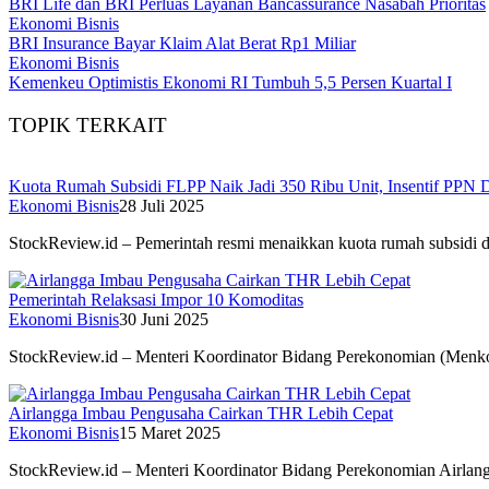
BRI Life dan BRI Perluas Layanan Bancassurance Nasabah Prioritas
Ekonomi Bisnis
BRI Insurance Bayar Klaim Alat Berat Rp1 Miliar
Ekonomi Bisnis
Kemenkeu Optimistis Ekonomi RI Tumbuh 5,5 Persen Kuartal I
TOPIK TERKAIT
Kuota Rumah Subsidi FLPP Naik Jadi 350 Ribu Unit, Insentif PPN 
Ekonomi Bisnis
28 Juli 2025
StockReview.id – Pemerintah resmi menaikkan kuota rumah subsidi 
Pemerintah Relaksasi Impor 10 Komoditas
Ekonomi Bisnis
30 Juni 2025
StockReview.id – Menteri Koordinator Bidang Perekonomian (Menko
Airlangga Imbau Pengusaha Cairkan THR Lebih Cepat
Ekonomi Bisnis
15 Maret 2025
StockReview.id – Menteri Koordinator Bidang Perekonomian Airla