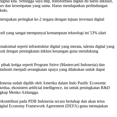
kita. Sehingga saya titip, transformasi digital itu harus inklusif,
ses dan kesempatan yang sama. Harus mendapatkan perlindungan
dodo.
upakan peringkat ke-2 negara dengan tujuan investasi digital
afi yang sangat mempunyai kemampuan teknologi ini 53% (dari
simal seperti infrastruktur digital yang merata, talenta digital yang
iikuti dengan peningkatan inklusi keuangan guna mendukung
ihak ketiga seperti Program Strive (Mastercard Indonesia) dan
industri menjadi serangkaian upaya yang dilakukan untuk dapat
Indonesia sudah dipilih oleh Amerika dalam Indo Pasific Economic
dua, ekosistem artificial intelligence, ini untuk peningkatan R&D
ngkap Menko Airlangga.
berkontribusi pada PDB Indonesia secara bertahap dan akan terus
N Digital Economy Framework Agreement (DEFA) guna memajukan