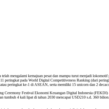
 telah mengalami kemajuan pesat dan mampu turut menjadi lokomotif 
an 11 peringkat pada World Digital Competitiveness Ranking (dari perin
yak atau peringkat ke-1 di ASEAN, serta memiliki 15 unicorn dan 2 dec
ing Ceremony Festival Ekonomi Keuangan Digital Indonesia (FEKDI) 
an tumbuh 4 kali lipat di tahun 2030 mencapai USD210 s.d. 360 bilion.