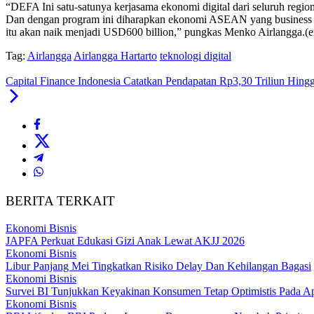
“DEFA Ini satu-satunya kerjasama ekonomi digital dari seluruh region 
Dan dengan program ini diharapkan ekonomi ASEAN yang business as 
itu akan naik menjadi USD600 billion,” pungkas Menko Airlangga.(e
Tag:
Airlangga
Airlangga Hartarto
teknologi digital
Capital Finance Indonesia Catatkan Pendapatan Rp3,30 Triliun Hing
BERITA TERKAIT
Ekonomi Bisnis
JAPFA Perkuat Edukasi Gizi Anak Lewat AKJJ 2026
Ekonomi Bisnis
Libur Panjang Mei Tingkatkan Risiko Delay Dan Kehilangan Bagasi
Ekonomi Bisnis
Survei BI Tunjukkan Keyakinan Konsumen Tetap Optimistis Pada Ap
Ekonomi Bisnis