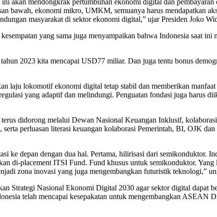
 akan mendongkrak pertumbuhan ekonomi digital dan pembayaran digital 
lapisan bawah, ekonomi mikro, UMKM, semuanya harus mendapatkan ak
dungan masyarakat di sektor ekonomi digital,” ujar Presiden Joko Wi
kesempatan yang sama juga menyampaikan bahwa Indonesia saat ini mer
hun 2023 kita mencapai USD77 miliar. Dan juga tentu bonus demogr
aju lokomotif ekonomi digital tetap stabil dan memberikan manfaat mak
egulasi yang adaptif dan melindungi. Penguatan fondasi juga harus d
erus didorong melalui Dewan Nasional Keuangan Inklusif, kolaborasi p
serta perluasan literasi keuangan kolaborasi Pemerintah, BI, OJK dan 
stasi ke depan dengan dua hal. Pertama, hilirisasi dari semikonduktor. 
kan di-placement ITSI Fund. Fund khusus untuk semikonduktor. Yang ke
njadi zona inovasi yang juga mengembangkan futuristik teknologi,” u
kan Strategi Nasional Ekonomi Digital 2030 agar sektor digital dapat 
, Indonesia telah mencapai kesepakatan untuk mengembangkan ASEA