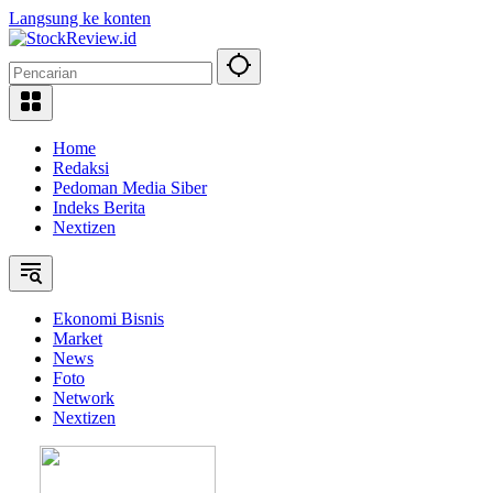
Langsung ke konten
Home
Redaksi
Pedoman Media Siber
Indeks Berita
Nextizen
Ekonomi Bisnis
Market
News
Foto
Network
Nextizen