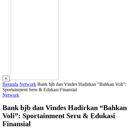
×
Beranda
Network
Bank bjb dan Vindes Hadirkan “Bahkan Voli”:
Sportainment Seru & Edukasi Finansial
Network
Bank bjb dan Vindes Hadirkan “Bahkan
Voli”: Sportainment Seru & Edukasi
Finansial