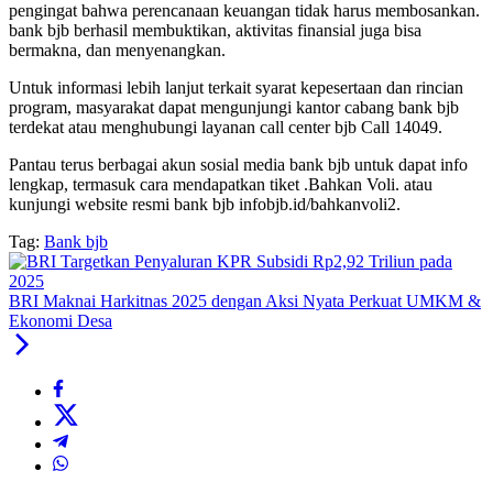
pengingat bahwa perencanaan keuangan tidak harus membosankan.
bank bjb berhasil membuktikan, aktivitas finansial juga bisa
bermakna, dan menyenangkan.
Untuk informasi lebih lanjut terkait syarat kepesertaan dan rincian
program, masyarakat dapat mengunjungi kantor cabang bank bjb
terdekat atau menghubungi layanan call center bjb Call 14049.
Pantau terus berbagai akun sosial media bank bjb untuk dapat info
lengkap, termasuk cara mendapatkan tiket .Bahkan Voli. atau
kunjungi website resmi bank bjb infobjb.id/bahkanvoli2.
Tag:
Bank bjb
BRI Maknai Harkitnas 2025 dengan Aksi Nyata Perkuat UMKM &
Ekonomi Desa