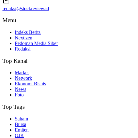
redaksi@stockreview.id
Menu
Indeks Berita
Nextizen
Pedoman Media Siber
Redaksi
Top Kanal
Market
Network
Ekonomi Bisnis
News
Foto
Top Tags
Saham
Bursa
Emiten
OJK