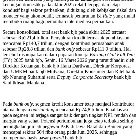
keuangan domestik pada akhir 2025 relatif terjaga dan tetap
kondusif bagi sektor perbankan, didukung oleh kebijakan fiskal dan
moneter yang akomodatif, termasuk penurunan BI
Rate
yang mulai
membuka ruang bagi pemulihan intermediasi perbankan.
Secara konsolidasi, total aset bank bjb pada akhir 2025 tercatat
sebesar Rp221,4 triliun. Penyaluran kredit termasuk pembiayaan
mencapai Rp140,7 triliun, dengan kontribusi perusahaan anak
sebesar Rp28,8 triliun dan
bank only
sebesar Rp111,9 triliun. Hal
tersebut disampaikan dalam paparan kinerja
Earning Call Full Year
(FY) 2025 bank bjb, Senin, 16 Maret 2026 yang turut dihadiri oleh
Direktur Keuangan bank bjb Hana Dartiwan, Direktur Korporasi
dan UMKM bank bjb Mulyana, Direktur Konsumer dan Ritel bank
bjb Nunung Suhartini serta
Deputy Corporate Secretary
bank bjb
Sani Ikhsan Maulana.
Pada
bank only
, segmen kredit konsumer tetap menjadi kontributor
utama dengan
outstanding
mencapai Rp74,8 triliun. Kualitas aset
pada segmen ini terjaga sangat baik dengan tingkat NPL rendah dan
margin yang sehat. Potensi pertumbuhan juga tetap terbuka seiring
peningkatan jumlah pegawai P3K di Jawa Barat dan Banten yang
mencapai sekitar 504 ribu orang pada Juni 2025, sehingga
memperluas basis pasar
payroll
bank bjb