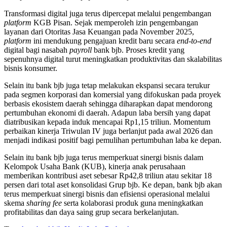
Transformasi digital juga terus dipercepat melalui pengembangan
platform
KGB Pisan. Sejak memperoleh izin pengembangan
layanan dari Otoritas Jasa Keuangan pada November 2025,
platform
ini mendukung pengajuan kredit baru secara
end-to-end
digital bagi nasabah
payroll
bank bjb. Proses kredit yang
sepenuhnya digital turut meningkatkan produktivitas dan skalabilitas
bisnis konsumer.
Selain itu bank bjb juga tetap melakukan ekspansi secara terukur
pada segmen korporasi dan komersial yang difokuskan pada proyek
berbasis ekosistem daerah sehingga diharapkan dapat mendorong
pertumbuhan ekonomi di daerah. Adapun laba bersih yang dapat
diatribusikan kepada induk mencapai Rp1,15 triliun. Momentum
perbaikan kinerja Triwulan IV juga berlanjut pada awal 2026 dan
menjadi indikasi positif bagi pemulihan pertumbuhan laba ke depan.
Selain itu bank bjb juga terus memperkuat sinergi bisnis dalam
Kelompok Usaha Bank (KUB), kinerja anak perusahaan
memberikan kontribusi aset sebesar Rp42,8 triliun atau sekitar 18
persen dari total aset konsolidasi Grup bjb. Ke depan, bank bjb akan
terus memperkuat sinergi bisnis dan efisiensi operasional melalui
skema
sharing fee
serta kolaborasi produk guna meningkatkan
profitabilitas dan daya saing grup secara berkelanjutan.