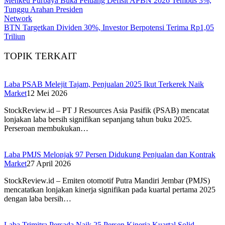
Menkeu Purbaya Buka Peluang Defisit APBN 2026 Tembus 3%,
Tunggu Arahan Presiden
Network
BTN Targetkan Dividen 30%, Investor Berpotensi Terima Rp1,05
Triliun
TOPIK TERKAIT
Laba PSAB Melejit Tajam, Penjualan 2025 Ikut Terkerek Naik
Market
12 Mei 2026
StockReview.id – PT J Resources Asia Pasifik (PSAB) mencatat
lonjakan laba bersih signifikan sepanjang tahun buku 2025.
Perseroan membukukan…
Laba PMJS Melonjak 97 Persen Didukung Penjualan dan Kontrak
Market
27 April 2026
StockReview.id – Emiten otomotif Putra Mandiri Jembar (PMJS)
mencatatkan lonjakan kinerja signifikan pada kuartal pertama 2025
dengan laba bersih…
Laba Trimitra Persada Naik 25 Persen Kinerja Kuartal Solid