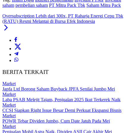
saham
pembelian saham
PT Mitra Pack Tbk
Saham Mitra Pack
Oversubscription Lebih dari 300x, PT Raharja Energi Cepu Tbk
(RATU) Resmi Melantai di Bursa Efek Indonesia
BERITA TERKAIT
Market
Japfa Ltd Borong Saham Buyback JPFA Senilai Jumbo Mei
Market
Laba PSAB Melejit Tajam, Penjualan 2025 Ikut Terkerek Naik
Market
CCSI Siapkan Right Issue Besar Demi Perkuat Ekspansi Bisnis
Market
POWR Tebar Dividen Jumbo, Cum Date Jatuh Pada Mei
Market
Penjualan Mobil Astra Naik, Dividen ASII Cair Akhir Mei