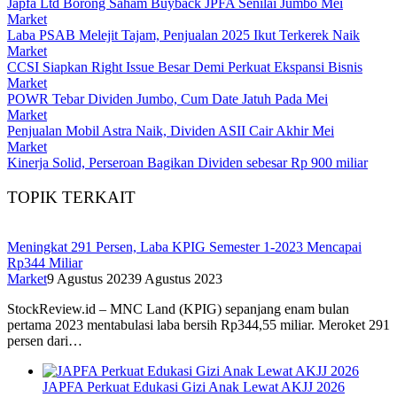
Japfa Ltd Borong Saham Buyback JPFA Senilai Jumbo Mei
Market
Laba PSAB Melejit Tajam, Penjualan 2025 Ikut Terkerek Naik
Market
CCSI Siapkan Right Issue Besar Demi Perkuat Ekspansi Bisnis
Market
POWR Tebar Dividen Jumbo, Cum Date Jatuh Pada Mei
Market
Penjualan Mobil Astra Naik, Dividen ASII Cair Akhir Mei
Market
Kinerja Solid, Perseroan Bagikan Dividen sebesar Rp 900 miliar
TOPIK TERKAIT
Meningkat 291 Persen, Laba KPIG Semester 1-2023 Mencapai
Rp344 Miliar
Market
9 Agustus 2023
9 Agustus 2023
StockReview.id – MNC Land (KPIG) sepanjang enam bulan
pertama 2023 mentabulasi laba bersih Rp344,55 miliar. Meroket 291
persen dari…
JAPFA Perkuat Edukasi Gizi Anak Lewat AKJJ 2026