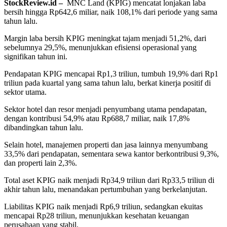
StockReview.id –
MNC Land (KPIG) mencatat lonjakan laba
bersih hingga Rp642,6 miliar, naik 108,1% dari periode yang sama
tahun lalu.
Margin laba bersih KPIG meningkat tajam menjadi 51,2%, dari
sebelumnya 29,5%, menunjukkan efisiensi operasional yang
signifikan tahun ini.
Pendapatan KPIG mencapai Rp1,3 triliun, tumbuh 19,9% dari Rp1
triliun pada kuartal yang sama tahun lalu, berkat kinerja positif di
sektor utama.
Sektor hotel dan resor menjadi penyumbang utama pendapatan,
dengan kontribusi 54,9% atau Rp688,7 miliar, naik 17,8%
dibandingkan tahun lalu.
Selain hotel, manajemen properti dan jasa lainnya menyumbang
33,5% dari pendapatan, sementara sewa kantor berkontribusi 9,3%,
dan properti lain 2,3%.
Total aset KPIG naik menjadi Rp34,9 triliun dari Rp33,5 triliun di
akhir tahun lalu, menandakan pertumbuhan yang berkelanjutan.
Liabilitas KPIG naik menjadi Rp6,9 triliun, sedangkan ekuitas
mencapai Rp28 triliun, menunjukkan kesehatan keuangan
perusahaan yang stabil.