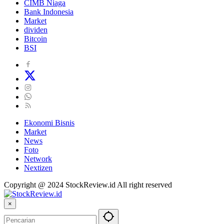
CIMB Niaga
Bank Indonesia
Market
dividen
Bitcoin
BSI
Ekonomi Bisnis
Market
News
Foto
Network
Nextizen
Copyright @ 2024 StockReview.id All right reserved
×