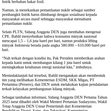
listrik berbahan bakar fosil.
Namun, ia menekankan pemanfaatan nuklir sebagai sumber
pembangkit listrik harus diimbangi dengan sosialisasi kepada
masyarakat secara masif sehingga masyarakat memahami
pemanfaatan nuklir.
Selain PLTN, Sidang Anggota DEN juga membahas mengenai
CPE. Bahlil menyebutkan bahwa konsumsi minyak nasional
mencapai 1,5 – 1,6 juta barel per hari, namun produksi lifting
minyak Indonesia berada pada angka 580.000 – 610.000 barel per
hari.
“Nah terkait dengan kondisi itu, Pak Presiden memberikan arahan
kepada kami untuk membangun kilang 1 juta barel untuk
meningkatkan ketahanan energi nasional kita,” imbuhnya.
Menindaklanjuti hal tersebut, Bahlil mengatakan akan membentuk
tim yang melibatkan Kementerian ESDM, SKK Migas, PT
Pertamina (Persero), dan DEN untuk melakukan kajian pendalaman
terkait kelayakan pembangunan kilang minyak.
Sebagai tambahan informasi, Sidang Anggota DEN Pertama Tahun
2025 turut dihadiri oleh Wakil Menteri Pertanian Sudaryono, Wakil
Tetap Anggota DEN Unsur Pemerintah dari Kementerian
Pendidikan Tinggi, Sains, dan Teknologi, Kementerian