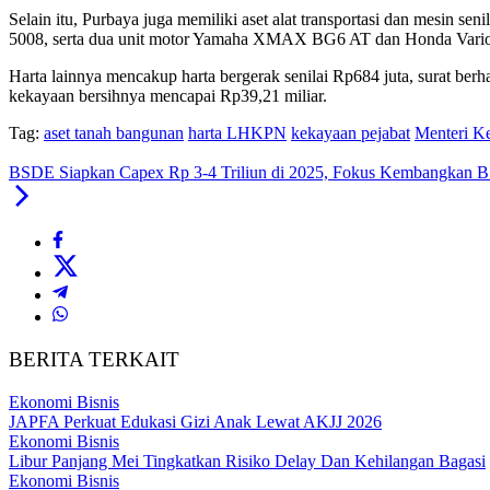
Selain itu, Purbaya juga memiliki aset alat transportasi dan mesin 
5008, serta dua unit motor Yamaha XMAX BG6 AT dan Honda Vario
Harta lainnya mencakup harta bergerak senilai Rp684 juta, surat berha
kekayaan bersihnya mencapai Rp39,21 miliar.
Tag:
aset tanah bangunan
harta LHKPN
kekayaan pejabat
Menteri K
BSDE Siapkan Capex Rp 3-4 Triliun di 2025, Fokus Kembangkan BS
BERITA TERKAIT
Ekonomi Bisnis
JAPFA Perkuat Edukasi Gizi Anak Lewat AKJJ 2026
Ekonomi Bisnis
Libur Panjang Mei Tingkatkan Risiko Delay Dan Kehilangan Bagasi
Ekonomi Bisnis