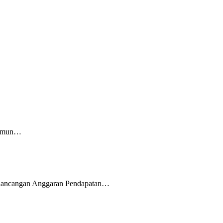
 Namun…
m Rancangan Anggaran Pendapatan…