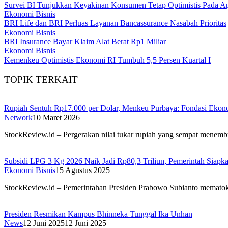
Survei BI Tunjukkan Keyakinan Konsumen Tetap Optimistis Pada Ap
Ekonomi Bisnis
BRI Life dan BRI Perluas Layanan Bancassurance Nasabah Prioritas
Ekonomi Bisnis
BRI Insurance Bayar Klaim Alat Berat Rp1 Miliar
Ekonomi Bisnis
Kemenkeu Optimistis Ekonomi RI Tumbuh 5,5 Persen Kuartal I
TOPIK TERKAIT
Rupiah Sentuh Rp17.000 per Dolar, Menkeu Purbaya: Fondasi Ekono
Network
10 Maret 2026
StockReview.id – Pergerakan nilai tukar rupiah yang sempat menemb
Subsidi LPG 3 Kg 2026 Naik Jadi Rp80,3 Triliun, Pemerintah Siapk
Ekonomi Bisnis
15 Agustus 2025
StockReview.id – Pemerintahan Presiden Prabowo Subianto memato
Presiden Resmikan Kampus Bhinneka Tunggal Ika Unhan
News
12 Juni 2025
12 Juni 2025