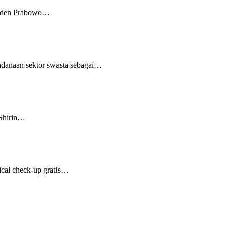
esiden Prabowo…
ndanaan sektor swasta sebagai…
 Shirin…
ical check-up gratis…