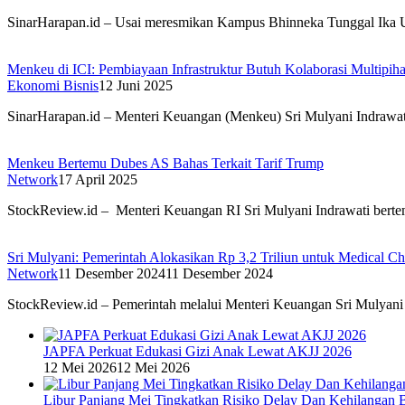
SinarHarapan.id – Usai meresmikan Kampus Bhinneka Tunggal Ika U
Menkeu di ICI: Pembiayaan Infrastruktur Butuh Kolaborasi Multipih
Ekonomi Bisnis
12 Juni 2025
SinarHarapan.id – Menteri Keuangan (Menkeu) Sri Mulyani Indrawat
Menkeu Bertemu Dubes AS Bahas Terkait Tarif Trump
Network
17 April 2025
StockReview.id – Menteri Keuangan RI Sri Mulyani Indrawati bert
Sri Mulyani: Pemerintah Alokasikan Rp 3,2 Triliun untuk Medical
Network
11 Desember 2024
11 Desember 2024
StockReview.id – Pemerintah melalui Menteri Keuangan Sri Mulyani 
JAPFA Perkuat Edukasi Gizi Anak Lewat AKJJ 2026
12 Mei 2026
12 Mei 2026
Libur Panjang Mei Tingkatkan Risiko Delay Dan Kehilangan 