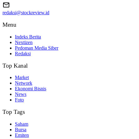
redaksi@stockreview.id
Menu
Indeks Berita
Nextizen
Pedoman Media Siber
Redaksi
Top Kanal
Market
Network
Ekonomi Bisnis
News
Foto
Top Tags
Saham
Bursa
Emiten