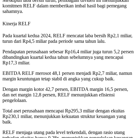
Meskipun laba bersih turun, pembagian dividen ini menunjukkan
komitmen RELF dalam memberikan imbal hasil bagi pemegang
sahamnya.
Kinerja RELF
Pada kuartal kedua 2024, RELF mencatat laba bersih Rp2,1 miliar,
turun dari Rp4,5 miliar pada periode sama tahun lalu.
Pendapatan perusahaan sebesar Rp16,4 miliar juga turun 5,2 persen
dibandingkan kuartal kedua tahun sebelumnya yang mencapai
Rp17,3 miliar.
EBITDA RELF merosot 48,1 persen menjadi Rp2,7 miliar, namun
margin keuntungan tetap stabil di angka yang cukup baik.
Dengan margin kotor 42,7 persen, EBITDA margin 16,5 persen,
dan net margin 12,8 persen, RELF menunjukkan efisiensi
pengelolaan.
Total aset perusahaan mencapai Rp295,3 miliar dengan ekuitas
Rp230,1 miliar, menunjukkan kekuatan struktur keuangan yang
baik.
RELF menjaga utang pada level terkendali, dengan rasio utang
terhadap ekuitas hanya 0,28x, menunjukkan pengelolaan keuangan