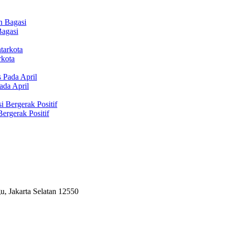
Bagasi
rkota
ada April
ergerak Positif
, Jakarta Selatan 12550