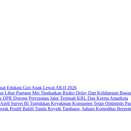
uat Edukasi Gizi Anak Lewat AKJJ 2026
Libur Panjang Mei Tingkatkan Risiko Delay Dan Kehilangan Bagas
DPR Dorong Percepatan Jalur Terpisah KRL Dan Kereta Antarkota
Survei BI Tunjukkan Keyakinan Konsumen Tetap Optimistis Pad
Bahlil Tunda Royalti Tambang, Saham Komoditas Berpoten