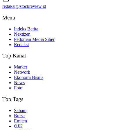
redaksi@stockreview.id
Menu
Indeks Berita
Nextizen
Pedoman Media Siber
Redaksi
Top Kanal
Market
Network
Ekonomi Bisnis
News
Foto
Top Tags
Saham
Bursa
Emiten
OJK