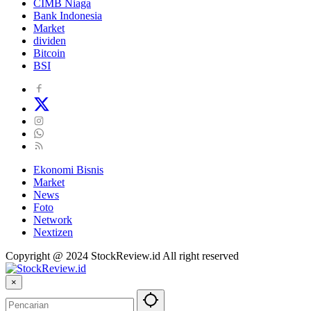
CIMB Niaga
Bank Indonesia
Market
dividen
Bitcoin
BSI
Ekonomi Bisnis
Market
News
Foto
Network
Nextizen
Copyright @ 2024 StockReview.id All right reserved
×