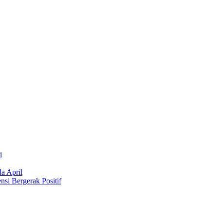
i
a April
si Bergerak Positif