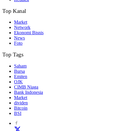
Top Kanal
Market
Network
Ekonomi Bisnis
News
Foto
Top Tags
Saham
Bursa
Emiten
OJK
CIMB Niaga
Bank Indonesia
Market
dividen
Bitcoin
BSI