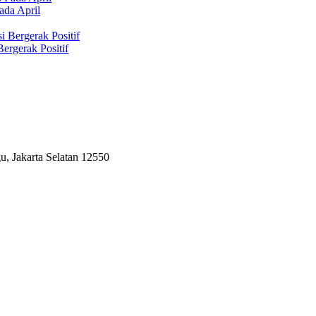
ada April
ergerak Positif
, Jakarta Selatan 12550