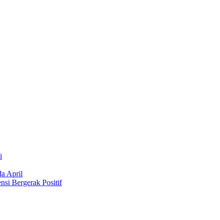
i
a April
si Bergerak Positif