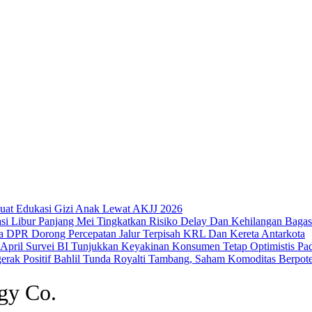
uat Edukasi Gizi Anak Lewat AKJJ 2026
Libur Panjang Mei Tingkatkan Risiko Delay Dan Kehilangan Bagas
DPR Dorong Percepatan Jalur Terpisah KRL Dan Kereta Antarkota
Survei BI Tunjukkan Keyakinan Konsumen Tetap Optimistis Pad
Bahlil Tunda Royalti Tambang, Saham Komoditas Berpoten
gy Co.