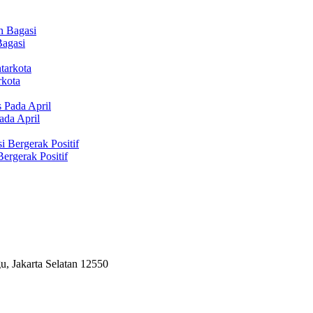
Bagasi
rkota
ada April
ergerak Positif
, Jakarta Selatan 12550