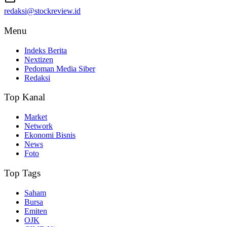
redaksi@stockreview.id
Menu
Indeks Berita
Nextizen
Pedoman Media Siber
Redaksi
Top Kanal
Market
Network
Ekonomi Bisnis
News
Foto
Top Tags
Saham
Bursa
Emiten
OJK