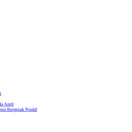
i
a April
si Bergerak Positif