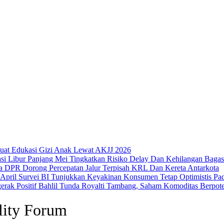
uat Edukasi Gizi Anak Lewat AKJJ 2026
Libur Panjang Mei Tingkatkan Risiko Delay Dan Kehilangan Bagas
DPR Dorong Percepatan Jalur Terpisah KRL Dan Kereta Antarkota
Survei BI Tunjukkan Keyakinan Konsumen Tetap Optimistis Pad
Bahlil Tunda Royalti Tambang, Saham Komoditas Berpoten
ility Forum