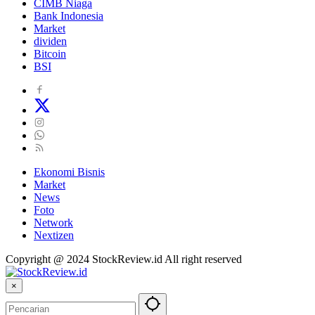
CIMB Niaga
Bank Indonesia
Market
dividen
Bitcoin
BSI
Ekonomi Bisnis
Market
News
Foto
Network
Nextizen
Copyright @ 2024 StockReview.id All right reserved
×