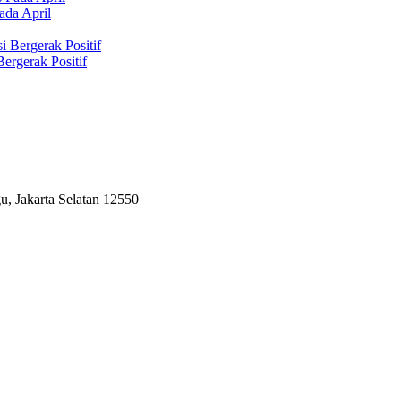
ada April
ergerak Positif
, Jakarta Selatan 12550