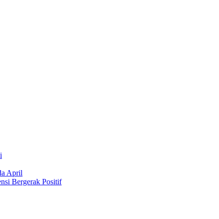
i
a April
si Bergerak Positif