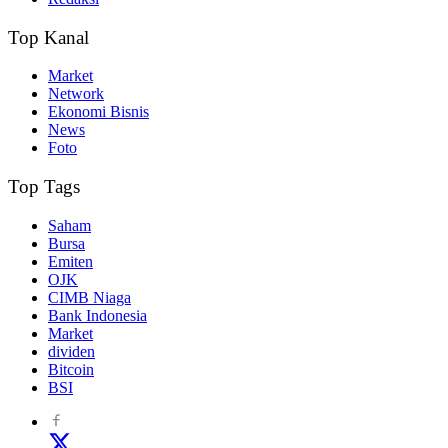
Top Kanal
Market
Network
Ekonomi Bisnis
News
Foto
Top Tags
Saham
Bursa
Emiten
OJK
CIMB Niaga
Bank Indonesia
Market
dividen
Bitcoin
BSI