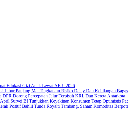
uat Edukasi Gizi Anak Lewat AKJJ 2026
Libur Panjang Mei Tingkatkan Risiko Delay Dan Kehilangan Bagas
DPR Dorong Percepatan Jalur Terpisah KRL Dan Kereta Antarkota
Survei BI Tunjukkan Keyakinan Konsumen Tetap Optimistis Pad
Bahlil Tunda Royalti Tambang, Saham Komoditas Berpoten