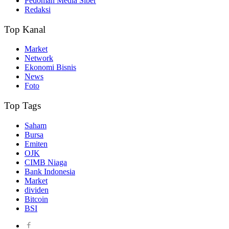
Pedoman Media Siber
Redaksi
Top Kanal
Market
Network
Ekonomi Bisnis
News
Foto
Top Tags
Saham
Bursa
Emiten
OJK
CIMB Niaga
Bank Indonesia
Market
dividen
Bitcoin
BSI