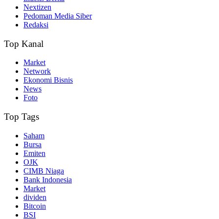
Nextizen
Pedoman Media Siber
Redaksi
Top Kanal
Market
Network
Ekonomi Bisnis
News
Foto
Top Tags
Saham
Bursa
Emiten
OJK
CIMB Niaga
Bank Indonesia
Market
dividen
Bitcoin
BSI