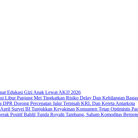
uat Edukasi Gizi Anak Lewat AKJJ 2026
Libur Panjang Mei Tingkatkan Risiko Delay Dan Kehilangan Bagas
DPR Dorong Percepatan Jalur Terpisah KRL Dan Kereta Antarkota
Survei BI Tunjukkan Keyakinan Konsumen Tetap Optimistis Pad
Bahlil Tunda Royalti Tambang, Saham Komoditas Berpoten