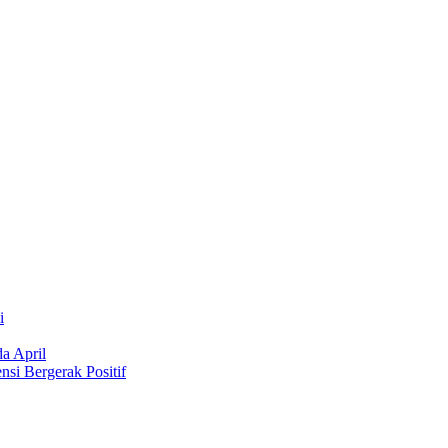
i
a April
si Bergerak Positif