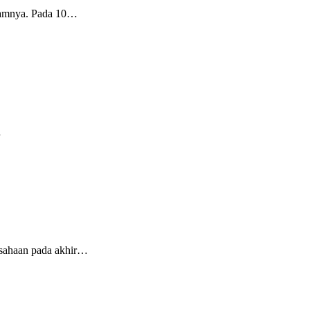
hamnya. Pada 10…
…
usahaan pada akhir…