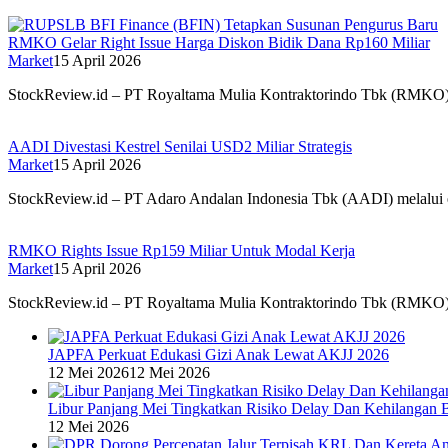
RMKO Gelar Right Issue Harga Diskon Bidik Dana Rp160 Miliar
Market
15 April 2026
StockReview.id – PT Royaltama Mulia Kontraktorindo Tbk (RMKO
AADI Divestasi Kestrel Senilai USD2 Miliar Strategis
Market
15 April 2026
StockReview.id – PT Adaro Andalan Indonesia Tbk (AADI) melalui en
RMKO Rights Issue Rp159 Miliar Untuk Modal Kerja
Market
15 April 2026
StockReview.id – PT Royaltama Mulia Kontraktorindo Tbk (RMKO) be
JAPFA Perkuat Edukasi Gizi Anak Lewat AKJJ 2026
12 Mei 2026
12 Mei 2026
Libur Panjang Mei Tingkatkan Risiko Delay Dan Kehilangan 
12 Mei 2026