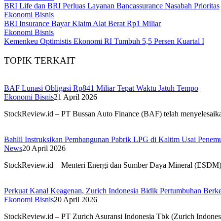
BRI Life dan BRI Perluas Layanan Bancassurance Nasabah Prioritas
Ekonomi Bisnis
BRI Insurance Bayar Klaim Alat Berat Rp1 Miliar
Ekonomi Bisnis
Kemenkeu Optimistis Ekonomi RI Tumbuh 5,5 Persen Kuartal I
TOPIK TERKAIT
BAF Lunasi Obligasi Rp841 Miliar Tepat Waktu Jatuh Tempo
Ekonomi Bisnis
21 April 2026
StockReview.id – PT Bussan Auto Finance (BAF) telah menyelesaika
Bahlil Instruksikan Pembangunan Pabrik LPG di Kaltim Usai Penem
News
20 April 2026
StockReview.id – Menteri Energi dan Sumber Daya Mineral (ESDM), 
Perkuat Kanal Keagenan, Zurich Indonesia Bidik Pertumbuhan Berke
Ekonomi Bisnis
20 April 2026
StockReview.id – PT Zurich Asuransi Indonesia Tbk (Zurich Indones