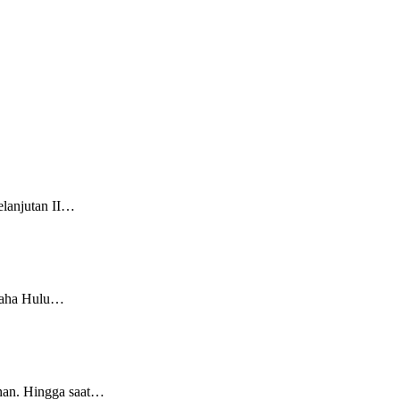
elanjutan II…
Usaha Hulu…
enan. Hingga saat…