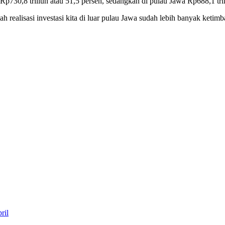
p730,8 triliun atau 51,5 persen, sedangkan di pulau Jawa Rp688,1 tril
lah realisasi investasi kita di luar pulau Jawa sudah lebih banyak ket
ril