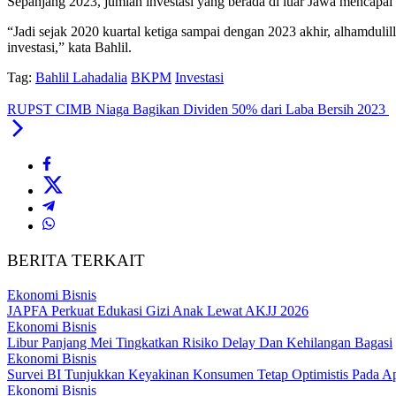
Sepanjang 2023, jumlah investasi yang berada di luar Jawa mencapai R
“Jadi sejak 2020 kuartal ketiga sampai dengan 2023 akhir, alhamdulil
investasi,” kata Bahlil.
Tag:
Bahlil Lahadalia
BKPM
Investasi
RUPST CIMB Niaga Bagikan Dividen 50% dari Laba Bersih 2023
BERITA TERKAIT
Ekonomi Bisnis
JAPFA Perkuat Edukasi Gizi Anak Lewat AKJJ 2026
Ekonomi Bisnis
Libur Panjang Mei Tingkatkan Risiko Delay Dan Kehilangan Bagasi
Ekonomi Bisnis
Survei BI Tunjukkan Keyakinan Konsumen Tetap Optimistis Pada Ap
Ekonomi Bisnis