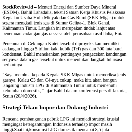
StockReview.id –
Menteri Energi dan Sumber Daya Mineral
(ESDM),
Bahlil Lahadalia,
tekstil Satuan Kerja Khusus Pelaksana
Kegiatan Usaha Hulu Minyak dan Gas Bumi (SKK Migas) untuk
segera mengkaji jenis gas di Sumur Geliga-1,
Blok Ganal,
Kalimantan Timur.
Langkah ini merupakan tindak lanjut atas
penemuan cadangan gas raksasa oleh perusahaan asal Italia,
Eni.
Penemuan di Cekungan Kutei tersebut diproyeksikan memiliki
cadangan hingga 5 triliun kaki kubik (Tcf) gas dan 300 juta barel
kondensat.
Bahlil menekankan pentingnya pengecekan kandungan
senyawa dalam gas tersebut untuk menentukan langkah hilirisasi
berikutnya.
“Saya meminta kepada Kepala SKK Migas untuk memeriksa jenis
gasnya.
Kalau C3 dan C4-nya cukup,
maka kita akan bangun
langsung industri LPG di Kalimantan Timur untuk memenuhi
kebutuhan domestik,
” ujar Bahlil dalam konferensi pers di Jakarta,
Senin (20/4/2026).
Strategi Tekan Impor dan Dukung Industri
Rencana pembangunan pabrik LPG ini menjadi strategi krusial
mengingat ketergantungan Indonesia terhadap impor masih
tinggi.
Saat ini,
konsumsi LPG domestik mencapai 8,
5 juta