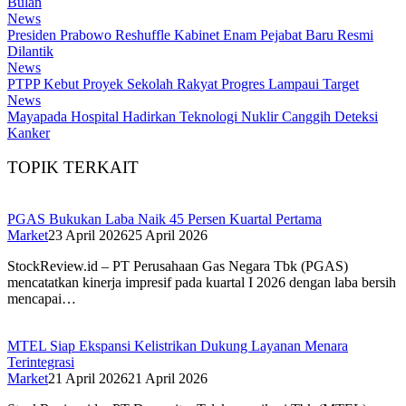
Bulan
News
Presiden Prabowo Reshuffle Kabinet Enam Pejabat Baru Resmi
Dilantik
News
PTPP Kebut Proyek Sekolah Rakyat Progres Lampaui Target
News
Mayapada Hospital Hadirkan Teknologi Nuklir Canggih Deteksi
Kanker
TOPIK TERKAIT
PGAS Bukukan Laba Naik 45 Persen Kuartal Pertama
Market
23 April 2026
25 April 2026
StockReview.id – PT Perusahaan Gas Negara Tbk (PGAS)
mencatatkan kinerja impresif pada kuartal I 2026 dengan laba bersih
mencapai…
MTEL Siap Ekspansi Kelistrikan Dukung Layanan Menara
Terintegrasi
Market
21 April 2026
21 April 2026