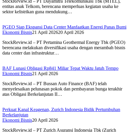
StockReview.id – PT Dayamitra Telekomunikasi Tbk (MTEL),
entitas anak Telkom, berencana memperluas kegiatan usaha ke
sektor kelistrikan guna mendukung…
PGEO Siap Ekspansi Data Center Manfaatkan Energi Panas Bumi
Ekonomi Bisnis
21 April 2026
20 April 2026
StockReview.id – PT Pertamina Geothermal Energy Tbk (PGEO)
berencana melakukan diversifikasi usaha dengan merambah bisnis
data center dan infrastruktur…
BAF Lunasi Obligasi Rp841 Miliar Tepat Waktu Jatuh Tempo
Ekonomi Bisnis
21 April 2026
StockReview.id – PT Bussan Auto Finance (BAF) telah
menyelesaikan pelunasan pokok dan pembayaran bunga terakhir
atas Obligasi Berkelanjutan II…
Perkuat Kanal Keagenan, Zurich Indonesia Bidik Pertumbuhan
Berkelanjutan
Ekonomi Bisnis
20 April 2026
StockReview.id – PT Zurich Asuransi Indonesia Tbk (Zurich