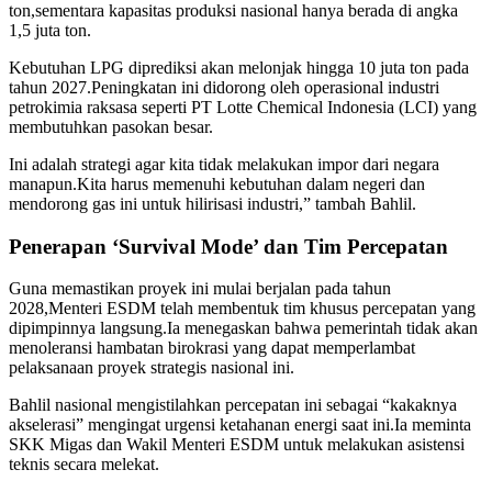
ton,
sementara kapasitas produksi nasional hanya berada di angka
1,
5 juta ton.
Kebutuhan LPG diprediksi akan melonjak hingga 10 juta ton pada
tahun 2027.
Peningkatan ini didorong oleh operasional industri
petrokimia raksasa seperti PT Lotte Chemical Indonesia (LCI) yang
membutuhkan pasokan besar.
Ini adalah strategi agar kita tidak melakukan impor dari negara
manapun.
Kita harus memenuhi kebutuhan dalam negeri dan
mendorong gas ini untuk hilirisasi industri,
” tambah Bahlil.
Penerapan ‘Survival Mode’ dan Tim Percepatan
Guna memastikan proyek ini mulai berjalan pada tahun
2028,
Menteri ESDM telah membentuk tim khusus percepatan yang
dipimpinnya langsung.
Ia menegaskan bahwa pemerintah tidak akan
menoleransi hambatan birokrasi yang dapat memperlambat
pelaksanaan proyek strategis nasional ini.
Bahlil nasional mengistilahkan percepatan ini sebagai “kakaknya
akselerasi” mengingat urgensi ketahanan energi saat ini.
Ia meminta
SKK Migas dan Wakil Menteri ESDM untuk melakukan asistensi
teknis secara melekat.