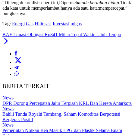
“Di tengah kondisi seperti ini,
Diperoleh
mode bertahan hidup
.
Tidak
ada kata untuk memperlambat,
hanya ada satu kata:
mempercepat,
”
pungkasnya.
Tag:
Energi
Gas
Hilirisasi
Investasi
migas
BAF Lunasi Obligasi Rp841 Miliar Tepat Waktu Jatuh Tempo
BERITA TERKAIT
News
DPR Dorong Percepatan Jalur Terpisah KRL Dan Kereta Antarkota
News
Bahlil Tunda Royalti Tambang, Saham Komoditas Berpotensi
Bergerak Positif
News
Pemerintah Nolkan Bea Masuk LPG dan Plastik Selama Enam