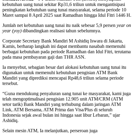
kebutuhan uang tunai sekitar Rp31,6 triliun untuk mengantisipasi
peningkatan kebutuhan uang tunai masyarakat, selama periode 10
Maret sampai 8 April 2025 saat Ramadhan hingga Idul Fitri 1446 H.
Jumlah net kebutuhan uang tunai itu naik sebesar 5,9 persen
year on
year (yoy)
dibandingkan realisasi tahun sebelumnya.
Corporate Secretary Bank Mandiri M Ashidiq Iswara di Jakarta,
Kamis, berharap langkah ini dapat membantu nasabah memenuhi
berbagai kebutuhan pada periode Ramadhan dan Idul Fitri, terutama
pada masa pembayaran gaji dan THR ASN.
Ia menyebut, sebagian besar dari alokasi kebutuhan uang tunai itu
digunakan untuk memenuhi kebutuhan pengisian ATM Bank
Mandiri yang diprediksi mencapai Rp48,6 triliun selama periode
tersebut.
“Guna mendukung penyaluran uang tunai ke masyarakat, kami juga
telah mengoptimalisasi pengisian 12.905 unit ATM/CRM (ATM
setor tarik) Bank Mandiri yang terhubung dalam jaringan ATM
Link, ATM Bersama, ATM Prima dan Visa/Plus di seluruh
Indonesia sejak awal bulan ini hingga saat libur Lebaran,” ujar
Ashidiq.
Selain mesin ATM, Ia melanjutkan, perseroan juga