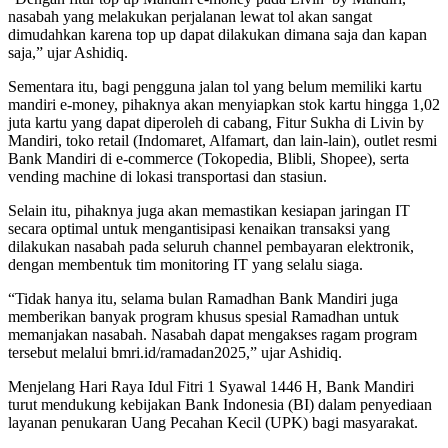
nasabah yang melakukan perjalanan lewat tol akan sangat
dimudahkan karena top up dapat dilakukan dimana saja dan kapan
saja,” ujar Ashidiq.
Sementara itu, bagi pengguna jalan tol yang belum memiliki kartu
mandiri e-money, pihaknya akan menyiapkan stok kartu hingga 1,02
juta kartu yang dapat diperoleh di cabang, Fitur Sukha di Livin by
Mandiri, toko retail (Indomaret, Alfamart, dan lain-lain), outlet resmi
Bank Mandiri di e-commerce (Tokopedia, Blibli, Shopee), serta
vending machine di lokasi transportasi dan stasiun.
Selain itu, pihaknya juga akan memastikan kesiapan jaringan IT
secara optimal untuk mengantisipasi kenaikan transaksi yang
dilakukan nasabah pada seluruh channel pembayaran elektronik,
dengan membentuk tim monitoring IT yang selalu siaga.
“Tidak hanya itu, selama bulan Ramadhan Bank Mandiri juga
memberikan banyak program khusus spesial Ramadhan untuk
memanjakan nasabah. Nasabah dapat mengakses ragam program
tersebut melalui bmri.id/ramadan2025,” ujar Ashidiq.
Menjelang Hari Raya Idul Fitri 1 Syawal 1446 H, Bank Mandiri
turut mendukung kebijakan Bank Indonesia (BI) dalam penyediaan
layanan penukaran Uang Pecahan Kecil (UPK) bagi masyarakat.