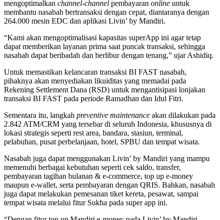
mengoptimalkan
channel-channel
pembayaran
online
untuk
membantu nasabah bertransaksi dengan cepat, diantaranya dengan
264.000 mesin EDC dan aplikasi Livin’ by Mandiri.
“Kami akan mengoptimalisasi kapasitas superApp ini agar tetap
dapat memberikan layanan prima saat puncak transaksi, sehingga
nasabah dapat beribadah dan berlibur dengan tenang,” ujar Ashidiq.
Untuk memastikan kelancaran transaksi BI FAST nasabah,
pihaknya akan menyediakan likuiditas yang memadai pada
Rekening Settlement Dana (RSD) untuk mengantisipasi lonjakan
transaksi BI FAST pada periode Ramadhan dan Idul Fitri.
Sementara itu, langkah
preventive maintenance
akan dilakukan pada
2.842 ATM/CRM yang tersebar di seluruh Indonesia, khususnya di
lokasi strategis seperti rest area, bandara, stasiun, terminal,
pelabuhan, pusat perbelanjaan, hotel, SPBU dan tempat wisata.
Nasabah juga dapat menggunakan Livin’ by Mandiri yang mampu
memenuhi berbagai kebutuhan seperti cek saldo, transfer,
pembayaran tagihan bulanan & e-commerce, top up e-money
maupun e-wallet, serta pembayaran dengan QRIS. Bahkan, nasabah
juga dapat melakukan pemesanan tiket kereta, pesawat, sampai
tempat wisata melalui fitur Sukha pada super app ini.
“Dengan fitur top up Mandiri e-money pada Livin’ by Mandiri,