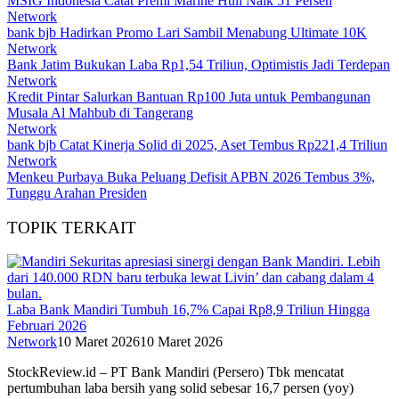
MSIG Indonesia Catat Premi Marine Hull Naik 51 Persen
Network
bank bjb Hadirkan Promo Lari Sambil Menabung Ultimate 10K
Network
Bank Jatim Bukukan Laba Rp1,54 Triliun, Optimistis Jadi Terdepan
Network
Kredit Pintar Salurkan Bantuan Rp100 Juta untuk Pembangunan
Musala Al Mahbub di Tangerang
Network
bank bjb Catat Kinerja Solid di 2025, Aset Tembus Rp221,4 Triliun
Network
Menkeu Purbaya Buka Peluang Defisit APBN 2026 Tembus 3%,
Tunggu Arahan Presiden
TOPIK TERKAIT
Laba Bank Mandiri Tumbuh 16,7% Capai Rp8,9 Triliun Hingga
Februari 2026
Network
10 Maret 2026
10 Maret 2026
StockReview.id – PT Bank Mandiri (Persero) Tbk mencatat
pertumbuhan laba bersih yang solid sebesar 16,7 persen (yoy)