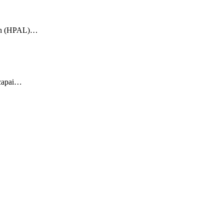
each (HPAL)…
ncapai…