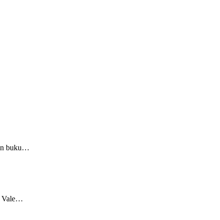
hun buku…
T Vale…