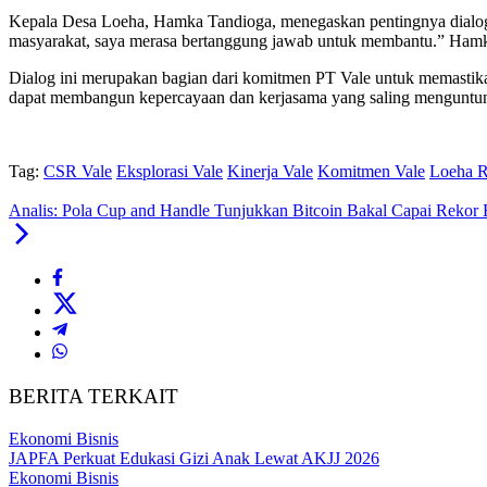
Kepala Desa Loeha, Hamka Tandioga, menegaskan pentingnya dialog i
masyarakat, saya merasa bertanggung jawab untuk membantu.” Hamka
Dialog ini merupakan bagian dari komitmen PT Vale untuk memastik
dapat membangun kepercayaan dan kerjasama yang saling menguntung
Tag:
CSR Vale
Eksplorasi Vale
Kinerja Vale
Komitmen Vale
Loeha 
Analis: Pola Cup and Handle Tunjukkan Bitcoin Bakal Capai Rekor 
BERITA TERKAIT
Ekonomi Bisnis
JAPFA Perkuat Edukasi Gizi Anak Lewat AKJJ 2026
Ekonomi Bisnis