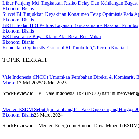
Libur Panjang Mei Tingkatkan Risiko Delay Dan Kehilangan Bagasi
Ekonomi Bisnis
Survei BI Tunjukkan Keyakinan Konsumen Tetap Optimistis Pada Ap
Ekonomi Bisnis
BRI Life dan BRI Perluas Layanan Bancassurance Nasabah Prioritas
Ekonomi Bisnis
BRI Insurance Bayar Klaim Alat Berat Rp1 Miliar
Ekonomi Bisnis
Kemenkeu Optimistis Ekonomi RI Tumbuh 5,5 Persen Kuartal I
TOPIK TERKAIT
Vale Indonesia (INCO) Umumkan Perubahan Direksi & Komisaris, B
Market
17 Mei 2025
18 Mei 2025
StockReview.id – PT Vale Indonesia Tbk (INCO) hari ini menye
Menteri ESDM Sebut Ijin Tambang PT Vale Diperpanjang Hingga 2
Ekonomi Bisnis
23 Maret 2024
StockReview.id – Menteri Energi dan Sumber Daya Mineral (ESDM) 