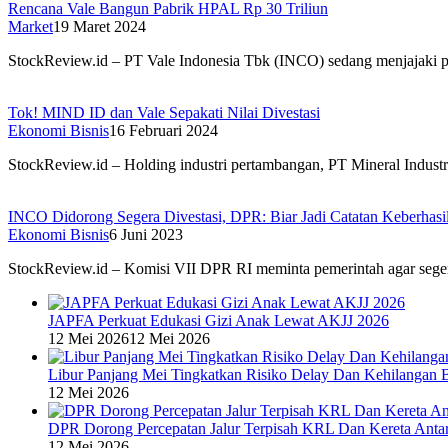
Rencana Vale Bangun Pabrik HPAL Rp 30 Triliun
Market
19 Maret 2024
StockReview.id – PT Vale Indonesia Tbk (INCO) sedang menjajaki pot
Tok! MIND ID dan Vale Sepakati Nilai Divestasi
Ekonomi Bisnis
16 Februari 2024
StockReview.id – Holding industri pertambangan, PT Mineral Indus
INCO Didorong Segera Divestasi, DPR: Biar Jadi Catatan Keberhasi
Ekonomi Bisnis
6 Juni 2023
StockReview.id – Komisi VII DPR RI meminta pemerintah agar seger
JAPFA Perkuat Edukasi Gizi Anak Lewat AKJJ 2026
12 Mei 2026
12 Mei 2026
Libur Panjang Mei Tingkatkan Risiko Delay Dan Kehilangan 
12 Mei 2026
DPR Dorong Percepatan Jalur Terpisah KRL Dan Kereta Anta
12 Mei 2026