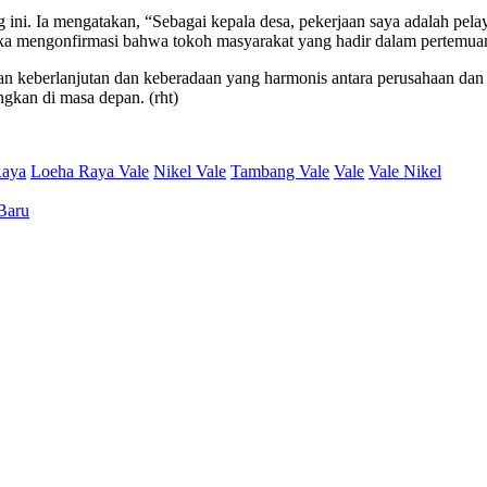
ni. Ia mengatakan, “Sebagai kepala desa, pekerjaan saya adalah pela
 mengonfirmasi bahwa tokoh masyarakat yang hadir dalam pertemuan 
an keberlanjutan dan keberadaan yang harmonis antara perusahaan dan
kan di masa depan. (rht)
Raya
Loeha Raya Vale
Nikel Vale
Tambang Vale
Vale
Vale Nikel
Baru