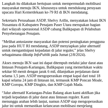
Langkah itu dilakukan bertujuan untuk mempermudah mobilisasi
masyarakat menuju IKN, khususnya untuk mendukung perayaan
upacara Hari Kemerdekaan ke-79 RI di IKN mendatang.
Sekretaris Perusahaan ASDP, Shelvy Arifin, menyatakan lokasi IKN
Nusantara di Kabupaten Penajam Paser Utara merupakan bagian
dari wilayah operasional ASDP cabang Balikpapan di Pelabuhan
Penyeberangan Penajam.
“Melihat antusiasme masyarakat dan potensi peningkatan pengguna
jasa pada HUT RI mendatang, ASDP menyiapkan jalur alternatif
untuk mengantisipasi kepadatan di jalur reguler,” jelas Shelvy
sebagaimana dikutip
InfoPublik
pada Jumat (2/8/2024).
Akses menuju IKN saat ini dapat ditempuh melalui jalur darat atau
lintasan Penajam-Kariangau, Balikpapan yang memerlukan waktu
sekitar 60 menit dengan jarak 6 mil, dilanjutkan perjalanan darat
selama 1,5 jam. ASDP mengoperasikan empat kapal dari total 18
kapal selama 24 jam di lintasan ini, termasuk KMP Poncan Moale,
KMP Goropa, KMP Dingkis, dan KMP Gajah Mada.
“Jalur alternatif Kariangau-Pulau Balang akan kami aktifkan jika
terjadi kepadatan di jalur darat atau lintasan reguler. Kami
menunggu arahan lebih lanjut, namun ASDP siap mengoperasikan
jalur ini untuk memastikan kelancaran mobilisasi menjelang