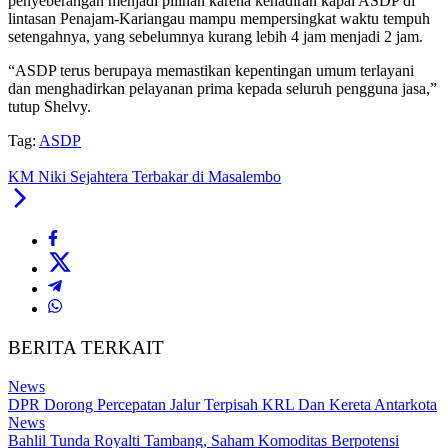
penyeberangan menjadi pilihan karena kehadiran kapal ASDP di
lintasan Penajam-Kariangau mampu mempersingkat waktu tempuh
setengahnya, yang sebelumnya kurang lebih 4 jam menjadi 2 jam.
“ASDP terus berupaya memastikan kepentingan umum terlayani
dan menghadirkan pelayanan prima kepada seluruh pengguna jasa,”
tutup Shelvy.
Tag:
ASDP
KM Niki Sejahtera Terbakar di Masalembo
BERITA TERKAIT
News
DPR Dorong Percepatan Jalur Terpisah KRL Dan Kereta Antarkota
News
Bahlil Tunda Royalti Tambang, Saham Komoditas Berpotensi