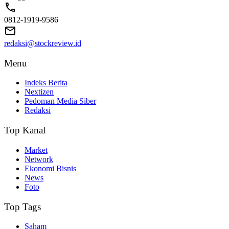
0812-1919-9586
redaksi@stockreview.id
Menu
Indeks Berita
Nextizen
Pedoman Media Siber
Redaksi
Top Kanal
Market
Network
Ekonomi Bisnis
News
Foto
Top Tags
Saham