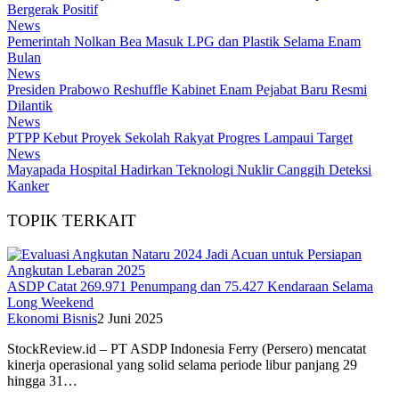
Bergerak Positif
News
Pemerintah Nolkan Bea Masuk LPG dan Plastik Selama Enam
Bulan
News
Presiden Prabowo Reshuffle Kabinet Enam Pejabat Baru Resmi
Dilantik
News
PTPP Kebut Proyek Sekolah Rakyat Progres Lampaui Target
News
Mayapada Hospital Hadirkan Teknologi Nuklir Canggih Deteksi
Kanker
TOPIK TERKAIT
ASDP Catat 269.971 Penumpang dan 75.427 Kendaraan Selama
Long Weekend
Ekonomi Bisnis
2 Juni 2025
StockReview.id – PT ASDP Indonesia Ferry (Persero) mencatat
kinerja operasional yang solid selama periode libur panjang 29
hingga 31…