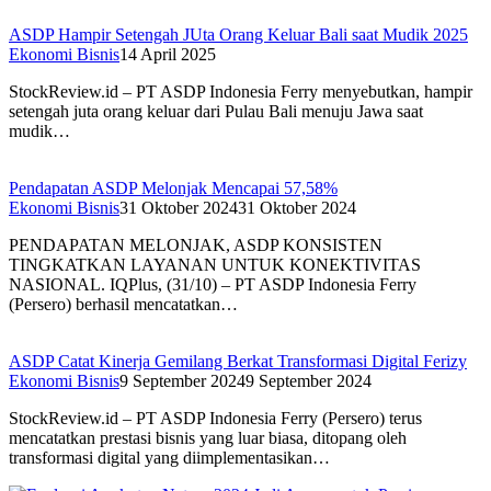
ASDP Hampir Setengah JUta Orang Keluar Bali saat Mudik 2025
Ekonomi Bisnis
14 April 2025
StockReview.id – PT ASDP Indonesia Ferry menyebutkan, hampir
setengah juta orang keluar dari Pulau Bali menuju Jawa saat
mudik…
Pendapatan ASDP Melonjak Mencapai 57,58%
Ekonomi Bisnis
31 Oktober 2024
31 Oktober 2024
PENDAPATAN MELONJAK, ASDP KONSISTEN
TINGKATKAN LAYANAN UNTUK KONEKTIVITAS
NASIONAL. IQPlus, (31/10) – PT ASDP Indonesia Ferry
(Persero) berhasil mencatatkan…
ASDP Catat Kinerja Gemilang Berkat Transformasi Digital Ferizy
Ekonomi Bisnis
9 September 2024
9 September 2024
StockReview.id – PT ASDP Indonesia Ferry (Persero) terus
mencatatkan prestasi bisnis yang luar biasa, ditopang oleh
transformasi digital yang diimplementasikan…