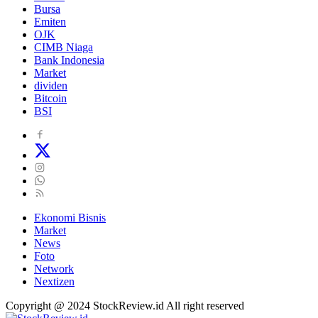
Bursa
Emiten
OJK
CIMB Niaga
Bank Indonesia
Market
dividen
Bitcoin
BSI
Ekonomi Bisnis
Market
News
Foto
Network
Nextizen
Copyright @ 2024 StockReview.id All right reserved