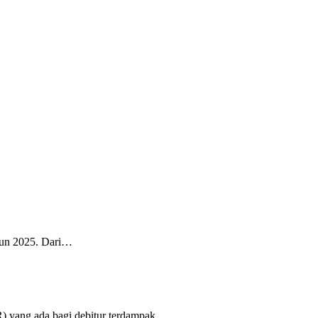
ahun 2025. Dari…
R) yang ada bagi debitur terdampak…