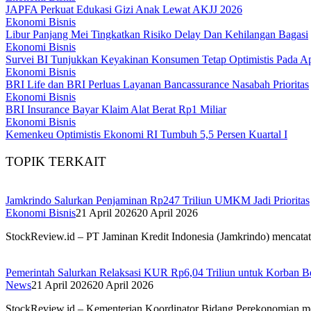
JAPFA Perkuat Edukasi Gizi Anak Lewat AKJJ 2026
Ekonomi Bisnis
Libur Panjang Mei Tingkatkan Risiko Delay Dan Kehilangan Bagasi
Ekonomi Bisnis
Survei BI Tunjukkan Keyakinan Konsumen Tetap Optimistis Pada Ap
Ekonomi Bisnis
BRI Life dan BRI Perluas Layanan Bancassurance Nasabah Prioritas
Ekonomi Bisnis
BRI Insurance Bayar Klaim Alat Berat Rp1 Miliar
Ekonomi Bisnis
Kemenkeu Optimistis Ekonomi RI Tumbuh 5,5 Persen Kuartal I
TOPIK TERKAIT
Jamkrindo Salurkan Penjaminan Rp247 Triliun UMKM Jadi Prioritas
Ekonomi Bisnis
21 April 2026
20 April 2026
StockReview.id – PT Jaminan Kredit Indonesia (Jamkrindo) mencatat
Pemerintah Salurkan Relaksasi KUR Rp6,04 Triliun untuk Korban 
News
21 April 2026
20 April 2026
StockReview.id – Kementerian Koordinator Bidang Perekonomian me