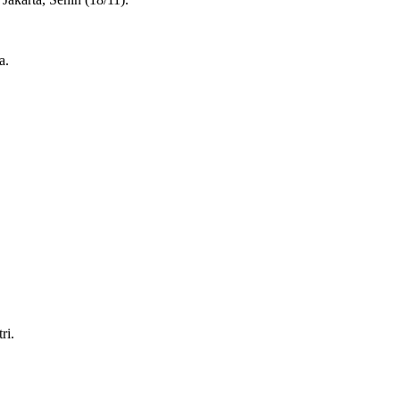
a.
ri.