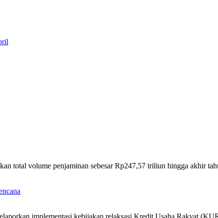
ril
kan total volume penjaminan sebesar Rp247,57 triliun hingga akhir t
Bencana
laporkan implementasi kebijakan relaksasi Kredit Usaha Rakyat (KU