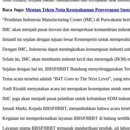
Baca Juga:
Mentan Teken Nota Kesepahaman Penyerapan Susu
“Pendirian Indonesia Manufacturing Center (IMC) di Purwakarta bertu
IMC akan menjadi pusat inovasi dan memperkuat kemandirian industr
Inisiatif ini sejalan dengan tujuan besar Kemenperin untuk memprod
Dengan IMC, Indonesia dapat meningkatkan kemampuan industri unt
Selain itu, IMC akan membantu industri kecil dan menengah (IKM)
Sejalan dengan hal ini, BBSPJIBBT Bandung menyelenggarakan Te
Tema acara tersebut adalah “B4T Goes to The Next Level”, yang te
Andi Rizaldi menyatakan acara ini merupakan kesempatan untuk mem
IMC juga akan menjadi pusat pelatihan untuk kebutuhan SDM industri, 
Junadi Marki, Kepala BBSPJIBBT, menambahkan bahwa acara tersebu
Kegiatan ini memperkenalkan layanan BBSPJIBBT di bidang sertifikasi
Layanan utama BBSPJIBBT termasuk standardisasi produk, uji laborat