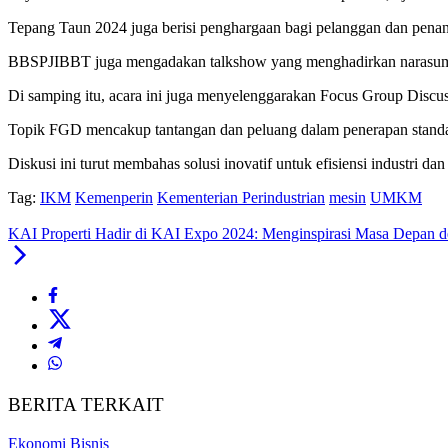
Tepang Taun 2024 juga berisi penghargaan bagi pelanggan dan pen
BBSPJIBBT juga mengadakan talkshow yang menghadirkan narasumber 
Di samping itu, acara ini juga menyelenggarakan Focus Group Discu
Topik FGD mencakup tantangan dan peluang dalam penerapan standari
Diskusi ini turut membahas solusi inovatif untuk efisiensi industri d
Tag:
IKM
Kemenperin
Kementerian Perindustrian
mesin
UMKM
KAI Properti Hadir di KAI Expo 2024: Menginspirasi Masa Depan d
BERITA TERKAIT
Ekonomi Bisnis