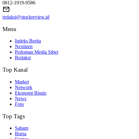
0812-1919-9586
redaksi@stockreview.id
Menu
Indeks Berita
Nextizen
Pedoman Media Siber
Redaksi
Top Kanal
Market
Network
Ekonomi Bisnis
News
Foto
Top Tags
Saham
Bursa