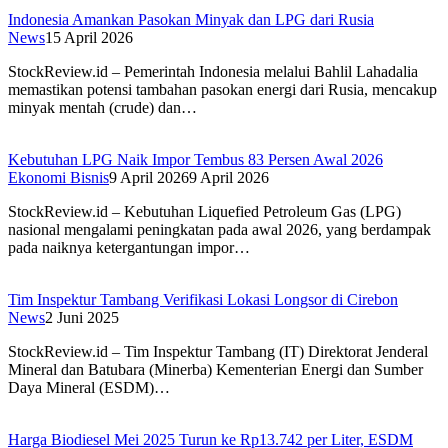
Indonesia Amankan Pasokan Minyak dan LPG dari Rusia
News
15 April 2026
StockReview.id – Pemerintah Indonesia melalui Bahlil Lahadalia
memastikan potensi tambahan pasokan energi dari Rusia, mencakup
minyak mentah (crude) dan…
Kebutuhan LPG Naik Impor Tembus 83 Persen Awal 2026
Ekonomi Bisnis
9 April 2026
9 April 2026
StockReview.id – Kebutuhan Liquefied Petroleum Gas (LPG)
nasional mengalami peningkatan pada awal 2026, yang berdampak
pada naiknya ketergantungan impor…
Tim Inspektur Tambang Verifikasi Lokasi Longsor di Cirebon
News
2 Juni 2025
StockReview.id – Tim Inspektur Tambang (IT) Direktorat Jenderal
Mineral dan Batubara (Minerba) Kementerian Energi dan Sumber
Daya Mineral (ESDM)…
Harga Biodiesel Mei 2025 Turun ke Rp13.742 per Liter, ESDM