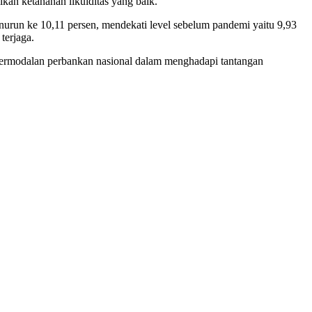
kan ketahanan likuiditas yang baik.
nurun ke 10,11 persen, mendekati level sebelum pandemi yaitu 9,93
terjaga.
permodalan perbankan nasional dalam menghadapi tantangan