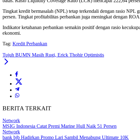
batas. Rasio Liquidity Coverage Ratio (LCR) mencapai 222,64 persen
Tingkat kredit bermasalah (NPL) tetap terkendali dengan rasio NPL 
persen. Tingkat profitabilitas perbankan juga meningkat dengan ROA 
Indikator ketahanan perbankan semakin positif dengan rasio kecuk
ekonomi.
Tag:
Kredit Perbankan
Tujuh BUMN Masih Rugi, Erick Thohir Optimistis
BERITA TERKAIT
Network
MSIG Indonesia Catat Premi Marine Hull Naik 51 Persen
Network
bank bjb Hadirkan Promo Lari Sambil Menabung Ultimate 10K