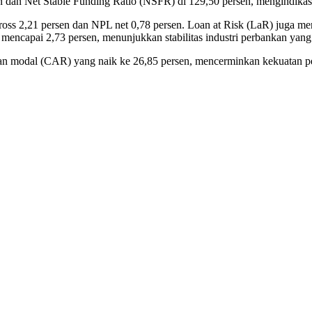
 dan Net Stable Funding Ratio (NSFR) di 129,50 persen, mengindikasi
gross 2,21 persen dan NPL net 0,78 persen. Loan at Risk (LaR) juga me
mencapai 2,73 persen, menunjukkan stabilitas industri perbankan yang 
upan modal (CAR) yang naik ke 26,85 persen, mencerminkan kekuatan 