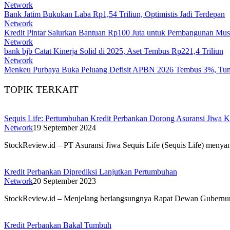
Network
Bank Jatim Bukukan Laba Rp1,54 Triliun, Optimistis Jadi Terdepan
Network
Kredit Pintar Salurkan Bantuan Rp100 Juta untuk Pembangunan Mus
Network
bank bjb Catat Kinerja Solid di 2025, Aset Tembus Rp221,4 Triliun
Network
Menkeu Purbaya Buka Peluang Defisit APBN 2026 Tembus 3%, Tun
TOPIK TERKAIT
Sequis Life: Pertumbuhan Kredit Perbankan Dorong Asuransi Jiwa K
Network
19 September 2024
StockReview.id – PT Asuransi Jiwa Sequis Life (Sequis Life) menyam
Kredit Perbankan Diprediksi Lanjutkan Pertumbuhan
Network
20 September 2023
StockReview.id – Menjelang berlangsungnya Rapat Dewan Gubernur 
Kredit Perbankan Bakal Tumbuh