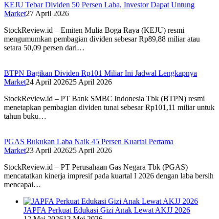
KEJU Tebar Dividen 50 Persen Laba, Investor Dapat Untung
Market
27 April 2026
StockReview.id – Emiten Mulia Boga Raya (KEJU) resmi
mengumumkan pembagian dividen sebesar Rp89,88 miliar atau
setara 50,09 persen dari…
BTPN Bagikan Dividen Rp101 Miliar Ini Jadwal Lengkapnya
Market
24 April 2026
25 April 2026
StockReview.id – PT Bank SMBC Indonesia Tbk (BTPN) resmi
menetapkan pembagian dividen tunai sebesar Rp101,11 miliar untuk
tahun buku…
PGAS Bukukan Laba Naik 45 Persen Kuartal Pertama
Market
23 April 2026
25 April 2026
StockReview.id – PT Perusahaan Gas Negara Tbk (PGAS)
mencatatkan kinerja impresif pada kuartal I 2026 dengan laba bersih
mencapai…
JAPFA Perkuat Edukasi Gizi Anak Lewat AKJJ 2026
12 Mei 2026
12 Mei 2026