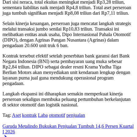
Dari sisi neraca, total ekuitas meningkat menjadi Rp3,28 triliun,
sementara liabilitas naik menjadi Rp4,8 triliun. Total aset perseroan
juga tumbuh signifikan menjadi Rp8,08 triliun dari Rp7,11 triliun.
Selain kinerja keuangan, perseroan juga mencatat langkah strategis
melalui transaksi jumbo senilai Rp10,83 triliun. Transaksi ini
melibatkan entitas anak usaha,
Dipo Internasional Pahala Otomotif
(DIPO), dengan
Agrinas Pangan Nusantara
(Agrinas) dalam
pengadaan 20.600 unit truk 6 ban.
Kontrak tersebut efektif setelah penerbitan bank garansi dari
Bank
Negara Indonesia
(BNI) serta pembayaran uang muka sebesar
Rp2,84 triliun. DIPO sebagai dealer resmi
Krama Yudha Tiga
Berlian Motors
akan menyediakan unit kendaraan lengkap dengan
layanan purna jual guna mendukung operasional program
pengadaan.
Langkah ekspansi ini diharapkan semakin memperkuat kinerja
perseroan sekaligus membuka peluang pertumbuhan berkelanjutan
di sektor otomotif dan logistik nasional.
Tag:
Aset
kontrak
Laba
otomotif
penjualan
Garuda Metalindo Bukukan Penjualan Tumbuh 14,6 Persen Kuartal
I 2026