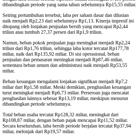
dibandingkan periode yang sama tahun sebelumnya Rp15,55 miliar.
Seiring pertumbuhan tersebut, laba per saham dasar dan dilusian
naik menjadi Rp2,23 dari sebelumnya Rp1,13. Kinerja impresif ini
ditopang oleh lonjakan penjualan bersih yang mencapai Rp2,44
triliun atau tumbuh 27,37 persen dari Rp1,9 triliun.
Namun, beban pokok penjualan juga meningkat menjadi Rp2,24
triliun dari Rp1,76 triliun, sehingga laba kotor tercatat Rp177,78
miliar, naik dari Rp135,92 miliar. Di sisi operasional, beban
penjualan dan pemasaran meningkat menjadi Rp87,46 miliar,
sementara beban umum dan administrasi naik menjadi Rp53,55
miliar.
Beban keuangan mengalami lonjakan signifikan menjadi Rp7,2
miliar dari Rp1,58 miliar. Meski demikian, penghasilan keuangan
turut meningkat menjadi Rp6,73 miliar. Perseroan juga mencatat
penghasilan lainnya sebesar Rp13,19 miliar, meskipun menurun
dibandingkan periode sebelumnya.
Total beban usaha tercatat Rp128,32 miliar, meningkat dari
Rp108,87 miliar, dengan beban pajak mencapai Rp11,52 miliar.
Secara keseluruhan, laba bersih periode berjalan tercatat Rp37,94
miliar, melonjak dari Rp19,57 miliar.