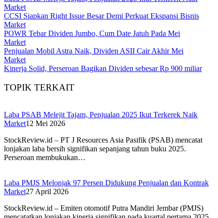
Market
CCSI Siapkan Right Issue Besar Demi Perkuat Ekspansi Bisnis
Market
POWR Tebar Dividen Jumbo, Cum Date Jatuh Pada Mei
Market
Penjualan Mobil Astra Naik, Dividen ASII Cair Akhir Mei
Market
Kinerja Solid, Perseroan Bagikan Dividen sebesar Rp 900 miliar
TOPIK TERKAIT
Laba PSAB Melejit Tajam, Penjualan 2025 Ikut Terkerek Naik
Market
12 Mei 2026
StockReview.id – PT J Resources Asia Pasifik (PSAB) mencatat
lonjakan laba bersih signifikan sepanjang tahun buku 2025.
Perseroan membukukan…
Laba PMJS Melonjak 97 Persen Didukung Penjualan dan Kontrak
Market
27 April 2026
StockReview.id – Emiten otomotif Putra Mandiri Jembar (PMJS)
mencatatkan lonjakan kinerja signifikan pada kuartal pertama 2025