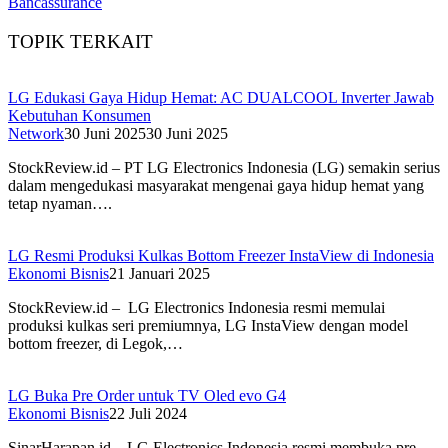
Bancassurance
TOPIK TERKAIT
LG Edukasi Gaya Hidup Hemat: AC DUALCOOL Inverter Jawab
Kebutuhan Konsumen
Network
30 Juni 2025
30 Juni 2025
StockReview.id – PT LG Electronics Indonesia (LG) semakin serius
dalam mengedukasi masyarakat mengenai gaya hidup hemat yang
tetap nyaman….
LG Resmi Produksi Kulkas Bottom Freezer InstaView di Indonesia
Ekonomi Bisnis
21 Januari 2025
StockReview.id – LG Electronics Indonesia resmi memulai
produksi kulkas seri premiumnya, LG InstaView dengan model
bottom freezer, di Legok,…
LG Buka Pre Order untuk TV Oled evo G4
Ekonomi Bisnis
22 Juli 2024
SinarHarapan.id – LG Electronics Indonesia resmi membuka pre