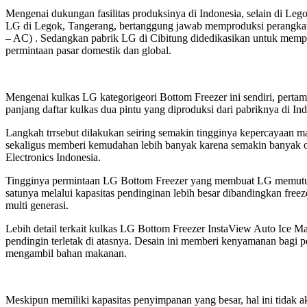
Mengenai dukungan fasilitas produksinya di Indonesia, selain di Leg
LG di Legok, Tangerang, bertanggung jawab memproduksi perangkat e
– AC) . Sedangkan pabrik LG di Cibitung didedikasikan untuk mempro
permintaan pasar domestik dan global.
Mengenai kulkas LG kategorigeori Bottom Freezer ini sendiri, perta
panjang daftar kulkas dua pintu yang diproduksi dari pabriknya di Ind
Langkah trrsebut dilakukan seiring semakin tingginya kepercayaan
sekaligus memberi kemudahan lebih banyak karena semakin banyak
Electronics Indonesia.
Tingginya permintaan LG Bottom Freezer yang membuat LG memutuskan
satunya melalui kapasitas pendinginan lebih besar dibandingkan free
multi generasi.
Lebih detail terkait kulkas LG Bottom Freezer InstaView Auto Ice Ma
pendingin terletak di atasnya. Desain ini memberi kenyamanan bagi 
mengambil bahan makanan.
Meskipun memiliki kapasitas penyimpanan yang besar, hal ini tidak 