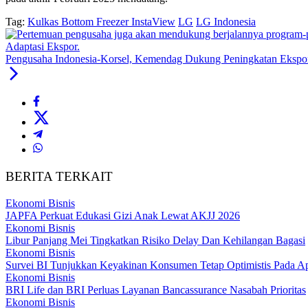
Tag:
Kulkas Bottom Freezer InstaView
LG
LG Indonesia
Pengusaha Indonesia-Korsel, Kemendag Dukung Peningkatan Ekspor
BERITA TERKAIT
Ekonomi Bisnis
JAPFA Perkuat Edukasi Gizi Anak Lewat AKJJ 2026
Ekonomi Bisnis
Libur Panjang Mei Tingkatkan Risiko Delay Dan Kehilangan Bagasi
Ekonomi Bisnis
Survei BI Tunjukkan Keyakinan Konsumen Tetap Optimistis Pada Ap
Ekonomi Bisnis
BRI Life dan BRI Perluas Layanan Bancassurance Nasabah Prioritas
Ekonomi Bisnis