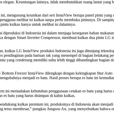
an elegan. Keuntungan lainnya, tidak membutuhkan ruang lantai yang 
h ini, mengusung keunikan dari seri InstaView berupa panel pintu yang
pengguna melihat isi kulkas tanpa perlu membuka pintunya. Di sampin
pintu kulkas hanya untuk melihat isi dalamnya.
diproduksi di Indonesia ini dalam menjaga kesegaran bahan makanan,
nya dengan Smart Inverter Compressor, membuat kulkas dua pintu LG i
kulkas LG InstaView produksi Indonesia ini juga ditunjang teknologi 
es pendinginan pada barisan rak yang menempel di bagian belakang pe
pintu yang cenderung memiliki suhu lebih tinggi dibandingkan bagian d
om Freezer InstaView dilengkapi dengan kelengkapan fitur Auto Ice
 mengubahnya menjadi es batu. Hasil proses berupa es batu ini kemudian
 ini meniadakan kebutuhan penggunaan cetakan es batu yang harus di
 es batu yang harus disimpan di kabin kulkas.
 pendukung kulkas premium ini, produksinya di Indonesia akan menjad
g terus membesar,” pungkas Jungsoo An, yang menyebutkan bahwa ema