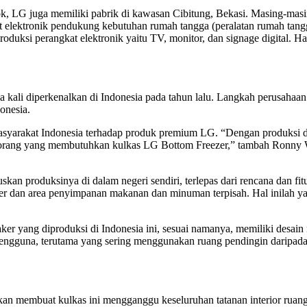
ok, LG juga memiliki pabrik di kawasan Cibitung, Bekasi. Masing-masi
lektronik pendukung kebutuhan rumah tangga (peralatan rumah tangga)
duksi perangkat elektronik yaitu TV, monitor, dan signage digital. H
ma kali diperkenalkan di Indonesia pada tahun lalu. Langkah perusaha
onesia.
 masyarakat Indonesia terhadap produk premium LG. “Dengan produksi
 orang yang membutuhkan kulkas LG Bottom Freezer,” tambah Ronny
 produksinya di dalam negeri sendiri, terlepas dari rencana dan fitu
zer dan area penyimpanan makanan dan minuman terpisah. Hal inilah ya
ker yang diproduksi di Indonesia ini, sesuai namanya, memiliki desain
pengguna, terutama yang sering menggunakan ruang pendingin daripada
akan membuat kulkas ini mengganggu keseluruhan tatanan interior ruan