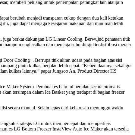
besar, memberi peluang untuk penempatan perangkat lain ataupun
 dapat berubah menjadi transparan cukup dengan dua kali ketukan
g itu, juga dapat menjaga kesegaran makanan dan minuman lebih
 juga berkat dukungan LG Linear Cooling. Berwujud penataan titik
ni mampu menghasilkan dan menjaga suhu dingin terdistribusi merata
Door Cooling+. Berrupa titik aliran udara pada bagian atas sisi
nampang pintu kulkas berjalan lebih cepat. “Keberadaannya sekaligus
alam kulkas lainnya,” papar Jungsoo An, Product Director HS
 Maker System. Pembuat es batu ini berjalan secara otomatis
 akan tersimpan dalam Ice Basket yang terdapat di bagian freezer
isi secara manual. Selain lepas dari keharusan menunggu waktu
i langkah strategis LG untuk mempercepat dan memperluas
ri es LG Bottom Freezer InstaView Auto Ice Maker akan tersedia