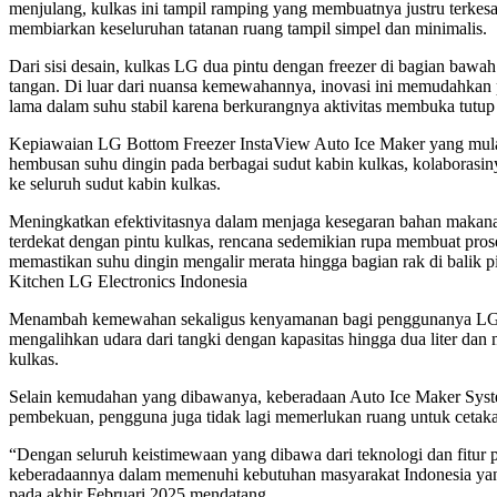
menjulang, kulkas ini tampil ramping yang membuatnya justru terkes
membiarkan keseluruhan tatanan ruang tampil simpel dan minimalis.
Dari sisi desain, kulkas LG dua pintu dengan freezer di bagian bawa
tangan. Di luar dari nuansa kemewahannya, inovasi ini memudahkan 
lama dalam suhu stabil karena berkurangnya aktivitas membuka tutup 
Kepiawaian LG Bottom Freezer InstaView Auto Ice Maker yang mulai 
hembusan suhu dingin pada berbagai sudut kabin kulkas, kolaborasi
ke seluruh sudut kabin kulkas.
Meningkatkan efektivitasnya dalam menjaga kesegaran bahan makanan, 
terdekat dengan pintu kulkas, rencana sedemikian rupa membuat pros
memastikan suhu dingin mengalir merata hingga bagian rak di balik 
Kitchen LG Electronics Indonesia
Menambah kemewahan sekaligus kenyamanan bagi penggunanya LG Bott
mengalihkan udara dari tangki dengan kapasitas hingga dua liter dan
kulkas.
Selain kemudahan yang dibawanya, keberadaan Auto Ice Maker System
pembekuan, pengguna juga tidak lagi memerlukan ruang untuk cetakan
“Dengan seluruh keistimewaan yang dibawa dari teknologi dan fitur
keberadaannya dalam memenuhi kebutuhan masyarakat Indonesia yan
pada akhir Februari 2025 mendatang.