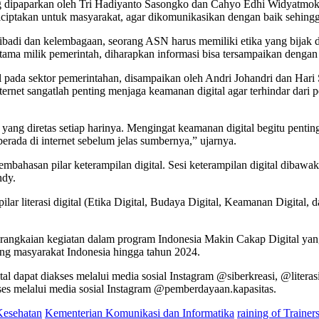
yang dipaparkan oleh Tri Hadiyanto Sasongko dan Cahyo Edhi Widyatmo
diciptakan untuk masyarakat, agar dikomunikasikan dengan baik sehin
badi dan kelembagaan, seorang ASN harus memiliki etika yang bijak 
ma milik pemerintah, diharapkan informasi bisa tersampaikan dengan t
l pada sektor pemerintahan, disampaikan oleh Andri Johandri dan Ha
ternet sangatlah penting menjaga keamanan digital agar terhindar dari
yang diretas setiap harinya. Mengingat keamanan digital begitu penti
ada di internet sebelum jelas sumbernya,” ujarnya.
pembahasan pilar keterampilan digital. Sesi keterampilan digital dib
ndy.
lar literasi digital (Etika Digital, Budaya Digital, Keamanan Digital,
 rangkaian kegiatan dalam program Indonesia Makin Cakap Digital yan
ang masyarakat Indonesia hingga tahun 2024.
al dapat diakses melalui media sosial Instagram @siberkreasi, @literasid
kses melalui media sosial Instagram @pemberdayaan.kapasitas.
Kesehatan
Kementerian Komunikasi dan Informatika
raining of Trainers