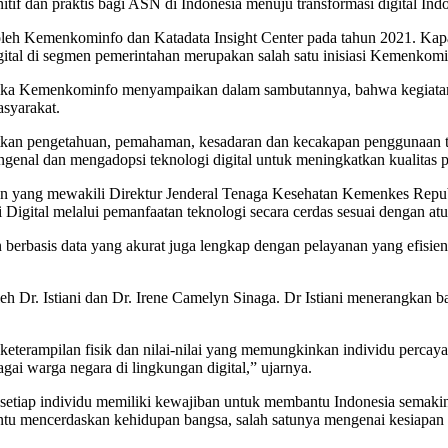
itif dan praktis bagi ASN di Indonesia menuju transformasi digital Indo
oleh Kemenkominfo dan Katadata Insight Center pada tahun 2021. Kapasi
igital di segmen pemerintahan merupakan salah satu inisiasi Kemenkomi
tika Kemenkominfo menyampaikan dalam sambutannya, bahwa kegiatan 
syarakat.
katkan pengetahuan, pemahaman, kesadaran dan kecakapan penggunaan 
nal dan mengadopsi teknologi digital untuk meningkatkan kualitas p
n yang mewakili Direktur Jenderal Tenaga Kesehatan Kemenkes Repu
si Digital melalui pemanfaatan teknologi secara cerdas sesuai dengan at
berbasis data yang akurat juga lengkap dengan pelayanan yang efisien 
Dr. Istiani dan Dr. Irene Camelyn Sinaga. Dr Istiani menerangkan bah
terampilan fisik dan nilai-nilai yang memungkinkan individu percaya di
gai warga negara di lingkungan digital,” ujarnya.
tiap individu memiliki kewajiban untuk membantu Indonesia semakin m
tu mencerdaskan kehidupan bangsa, salah satunya mengenai kesiapan u