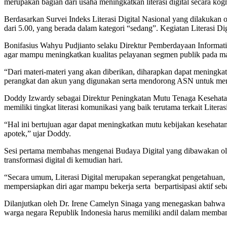
merupakan bagian dari usaha meningkatkan literasi digital secara kogn
Berdasarkan Survei Indeks Literasi Digital Nasional yang dilakukan 
dari 5.00, yang berada dalam kategori “sedang”. Kegiatan Literasi D
Bonifasius Wahyu Pudjianto selaku Direktur Pemberdayaan Informa
agar mampu meningkatkan kualitas pelayanan segmen publik pada ma
“Dari materi-materi yang akan diberikan, diharapkan dapat mening
perangkat dan akun yang digunakan serta mendorong ASN untuk menge
Doddy Izwardy sebagai Direktur Peningkatan Mutu Tenaga Kesehata
memiliki tingkat literasi komunikasi yang baik terutama terkait Litera
“Hal ini bertujuan agar dapat meningkatkan mutu kebijakan kesehatan 
apotek,” ujar Doddy.
Sesi pertama membahas mengenai Budaya Digital yang dibawakan oleh 
transformasi digital di kemudian hari.
“Secara umum, Literasi Digital merupakan seperangkat pengetahuan, ke
mempersiapkan diri agar mampu bekerja serta berpartisipasi aktif seba
Dilanjutkan oleh Dr. Irene Camelyn Sinaga yang menegaskan bahwa se
warga negara Republik Indonesia harus memiliki andil dalam memban