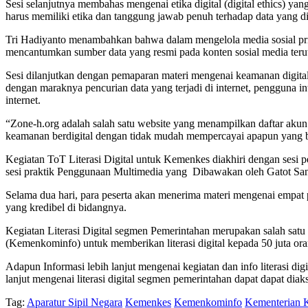
Sesi selanjutnya membahas mengenai etika digital (digital ethics) 
harus memiliki etika dan tanggung jawab penuh terhadap data yang 
Tri Hadiyanto menambahkan bahwa dalam mengelola media sosial pri
mencantumkan sumber data yang resmi pada konten sosial media teruta
Sesi dilanjutkan dengan pemaparan materi mengenai keamanan digita
dengan maraknya pencurian data yang terjadi di internet, pengguna in
internet.
“Zone-h.org adalah salah satu website yang menampilkan daftar akun 
keamanan berdigital dengan tidak mudah mempercayai apapun yang ber
Kegiatan ToT Literasi Digital untuk Kemenkes diakhiri dengan sesi 
sesi praktik Penggunaan Multimedia yang Dibawakan oleh Gatot Sa
Selama dua hari, para peserta akan menerima materi mengenai empat pi
yang kredibel di bidangnya.
Kegiatan Literasi Digital segmen Pemerintahan merupakan salah satu
(Kemenkominfo) untuk memberikan literasi digital kepada 50 juta or
Adapun Informasi lebih lanjut mengenai kegiatan dan info literasi digit
lanjut mengenai literasi digital segmen pemerintahan dapat dapat dia
Tag:
Aparatur Sipil Negara
Kemenkes
Kemenkominfo
Kementerian 