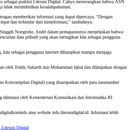
ko sebagai praktisi Literasi Digital. Cahyo menerangkan bahwa ASN
gga tidak menimbulkan kesalahpahaman.
dengan memberikan informasi yang dapat dipercaya. “Dengan
epat dan terhindar dari misinformasi,” tambahnya.
ri Singgih Noegroho. Andri dalam pemaparannya menjelaskan bahwa
 pencurian data pribadi yang akan merugikan kita sebagai pengguna
ng, kita sebagai pengguna internet diharapkan mampu menjaga
awakan oleh Teddy Sukardi dan Mohammad Iqbal dan dilanjutkan dengan
 dan Keterampilan Digital) yang disampaikan oleh para narasumber
g diinisiasi oleh Kementerian Komunikasi dan Informatika RI
igitalkominfo atau website info.literasidigital.id. Informasi lebih
 Literasi Digital