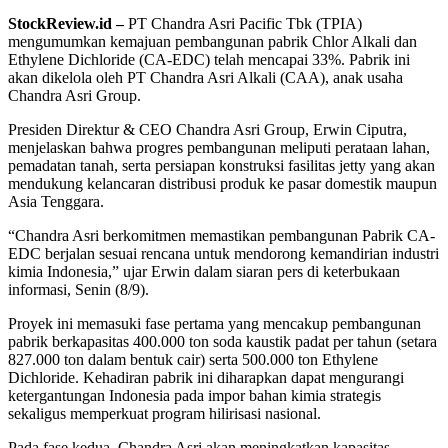
StockReview.id –
PT Chandra Asri Pacific Tbk (TPIA)
mengumumkan kemajuan pembangunan pabrik Chlor Alkali dan
Ethylene Dichloride (CA-EDC) telah mencapai 33%. Pabrik ini
akan dikelola oleh PT Chandra Asri Alkali (CAA), anak usaha
Chandra Asri Group.
Presiden Direktur & CEO Chandra Asri Group, Erwin Ciputra,
menjelaskan bahwa progres pembangunan meliputi perataan lahan,
pemadatan tanah, serta persiapan konstruksi fasilitas jetty yang akan
mendukung kelancaran distribusi produk ke pasar domestik maupun
Asia Tenggara.
“Chandra Asri berkomitmen memastikan pembangunan Pabrik CA-
EDC berjalan sesuai rencana untuk mendorong kemandirian industri
kimia Indonesia,” ujar Erwin dalam siaran pers di keterbukaan
informasi, Senin (8/9).
Proyek ini memasuki fase pertama yang mencakup pembangunan
pabrik berkapasitas 400.000 ton soda kaustik padat per tahun (setara
827.000 ton dalam bentuk cair) serta 500.000 ton Ethylene
Dichloride. Kehadiran pabrik ini diharapkan dapat mengurangi
ketergantungan Indonesia pada impor bahan kimia strategis
sekaligus memperkuat program hilirisasi nasional.
Pada fase kedua, Chandra Asri akan meningkatkan kapasitas