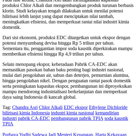
produksi Chlor Alkali dan mengembangkan produk turunan berbasis
klorin. Studi kelayakan tengah dilakukan untuk menilai potensi
hilirisasi lebih lanjut yang dapat menciptakan nilai tambah,
meningkatkan efisiensi, dan memperkuat rantai nilai industri kimia
domestik.
Dari sisi ekonomi, produksi EDC ditargetkan untuk ekspor dengan
potensi menyumbang devisa hingga Rp 5 triliun per tahun.
Sementara itu, penggantian impor soda kaustik diperkirakan mampu
memberikan efisiensi hingga Rp 4,9 triliun per tahun.
Selain menopang ekspor, keberadaan Pabrik CA-EDC akan
memastikan pasokan bahan baku penting bagi industri nasional,
mulai dari pengolahan air, sabun dan deterjen, pemurnian alumina,
hingga pengolahan nikel. Dengan penguatan rantai pasok domestik
serta peningkatan kapasitas ekspor, pembangunan ini diproyeksikan
mampu mendorong industrialisasi berkelanjutan dan memperkuat
daya saing Indonesia di kancah global.
Tag:
Chandra Asri
Chlor Alkali
EDC ekspor
Ethylene Dichloride
hilirisasi kimia Indonesia
industri kimia nasional
kemandirian
industri
pabrik CA-EDC
pembangunan pabrik TPIA
soda kaustik
TPIA
Purbaya Yudhi Sadewa Jadi Menteri Keuangan, Harta Kekayaan