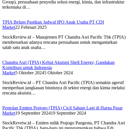
Group), perusahaan penyedia solusi energi, kimia, dan infrastruktur
terkemuka di…
TPIA Belum Pastikan Jadwal IPO Anak Usaha PT CDI
Market
22 Februari 2025
StockReview.id – Manajemen PT Chandra Asri Pacific Tbk (TPIA)
membenarkan adanya rencana perusahaan untuk mengantarkan
salah satu anak usaha…
Chandra Asri (TPIA) Kebut Akuisisi Shell Energy, Gandakan
Kontribusi untuk Indonesia
Market
5 Oktober 2024
5 Oktober 2024
StockReview.id – PT Chandra Asri Pacific (TPIA) semakin agresif
memperluas jangkauan bisnisnya di sektor energi dan kimia melalui
rencana akuisisi…
Pentolan Emiten Prajogo (TPIA) Cicil Saham Lagi di Harga Pasar
Market
19 September 2024
19 September 2024
StockReveiw.id – Emiten milik Prajogo Pangestu, PT Chandra Asri
Pacific Tbk (TPIA), baru-baru ini mengumumkan bahwa Edi