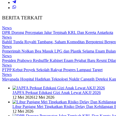
BERITA TERKAIT
News
DPR Dorong Percepatan Jalur Terpisah KRL Dan Kereta Antarkota
News
Bahlil Tunda Royalti Tambang, Saham Komoditas Berpotensi Bergera
News
Pemerintah Nolkan Bea Masuk LPG dan Plastik Selama Enam Bulan
News
Presiden Prabowo Reshuffle Kabinet Enam Pejabat Baru Resmi Dilan
News
PTPP Kebut Proyek Sekolah Rakyat Progres Lampaui Target
News
Mayapada Hospital Hadirkan Teknologi Nuklir Canggih Deteksi Kan
JAPFA Perkuat Edukasi Gizi Anak Lewat AKJJ 2026
12 Mei 2026
12 Mei 2026
Libur Panjang Mei Tingkatkan Risiko Delay Dan Kehilangan 
12 Mei 2026