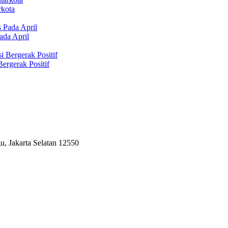
rkota
ada April
ergerak Positif
, Jakarta Selatan 12550