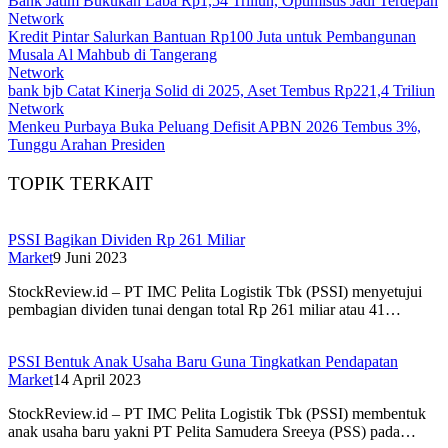
Bank Jatim Bukukan Laba Rp1,54 Triliun, Optimistis Jadi Terdepan
Network
Kredit Pintar Salurkan Bantuan Rp100 Juta untuk Pembangunan
Musala Al Mahbub di Tangerang
Network
bank bjb Catat Kinerja Solid di 2025, Aset Tembus Rp221,4 Triliun
Network
Menkeu Purbaya Buka Peluang Defisit APBN 2026 Tembus 3%,
Tunggu Arahan Presiden
TOPIK TERKAIT
PSSI Bagikan Dividen Rp 261 Miliar
Market
9 Juni 2023
StockReview.id – PT IMC Pelita Logistik Tbk (PSSI) menyetujui
pembagian dividen tunai dengan total Rp 261 miliar atau 41…
PSSI Bentuk Anak Usaha Baru Guna Tingkatkan Pendapatan
Market
14 April 2023
StockReview.id – PT IMC Pelita Logistik Tbk (PSSI) membentuk
anak usaha baru yakni PT Pelita Samudera Sreeya (PSS) pada…