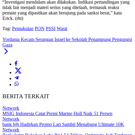
“Investigasi mendalam akan dilakukan. Indikasi pertandingan yang
tidak fair menjadi materi serius yang ditelaah, termasuk reaksi
pemain yang dipastikan akan berujung pada sanksi berat,” kata
Erick. (rht)
Tag:
Pemukulan
PON
PSSI
Wasit
Yordania Kecam Serangan Israel ke Sekolah Penampung Pengungsi
Gaza
BERITA TERKAIT
Network
MSIG Indonesia Catat Premi Marine Hull Naik 51 Persen
Network
bank bjb Hadirkan Promo Lari Sambil Menabung Ultimate 10K
Network