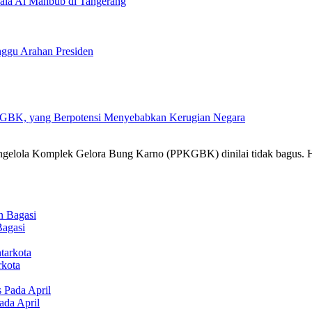
ala Al Mahbub di Tangerang
ggu Arahan Presiden
PKGBK, yang Berpotensi Menyebabkan Kerugian Negara
engelola Komplek Gelora Bung Karno (PPKGBK) dinilai tidak bagus. 
Bagasi
rkota
ada April