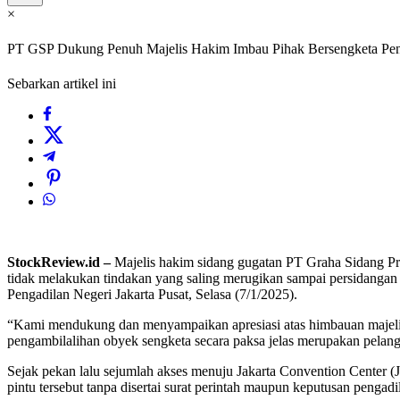
×
PT GSP Dukung Penuh Majelis Hakim Imbau Pihak Bersengketa Pen
Sebarkan artikel ini
StockReview.id –
Majelis hakim sidang gugatan PT Graha Sidang P
tidak melakukan tindakan yang saling merugikan sampai persidanga
Pengadilan Negeri Jakarta Pusat, Selasa (7/1/2025).
“Kami mendukung dan menyampaikan apresiasi atas himbauan majelis ha
pengambilalihan obyek sengketa secara paksa jelas merupakan pelan
Sejak pekan lalu sejumlah akses menuju Jakarta Convention Center
pintu tersebut tanpa disertai surat perintah maupun keputusan penga