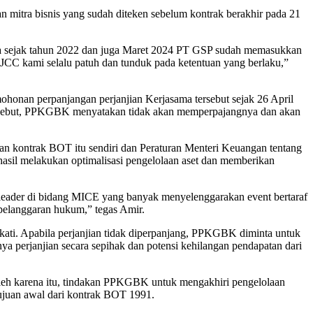
n mitra bisnis yang sudah diteken sebelum kontrak berakhir pada 21
nya sejak tahun 2022 dan juga Maret 2024 PT GSP sudah memasukkan
JCC kami selalu patuh dan tunduk pada ketentuan yang berlaku,”
honan perpanjangan perjanjian Kerjasama tersebut sejak 26 April
 tersebut, PPKGBK menyatakan tidak akan memperpajangnya dan akan
n kontrak BOT itu sendiri dan Peraturan Menteri Keuangan tentang
asil melakukan optimalisasi pengelolaan aset dan memberikan
 leader di bidang MICE yang banyak menyelenggarakan event bertaraf
pelanggaran hukum,” tegas Amir.
ti. Apabila perjanjian tidak diperpanjang, PPKGBK diminta untuk
ya perjanjian secara sepihak dan potensi kehilangan pendapatan dari
leh karena itu, tindakan PPKGBK untuk mengakhiri pengelolaan
tujuan awal dari kontrak BOT 1991.