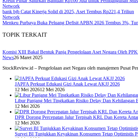
Kredit Pintar Salurkan Bantuan Rp100 Juta untuk Pembangunan Mus
Network
bank bjb Catat Kinerja Solid di 2025, Aset Tembus Rp221,4 Triliun
Network
Menkeu Purbaya Buka Peluang Defisit APBN 2026 Tembus 3%, Tun
TOPIK TERKAIT
Komisi XIII Bakal Bentuk Panja Pengelolaan Aset Negara Oleh P
News
26 Maret 2025
StockReview.id – Pengelolaan aset Negara oleh manajemen Pusat P
JAPFA Perkuat Edukasi Gizi Anak Lewat AKJJ 2026
12 Mei 2026
12 Mei 2026
Libur Panjang Mei Tingkatkan Risiko Delay Dan Kehilangan 
12 Mei 2026
DPR Dorong Percepatan Jalur Terpisah KRL Dan Kereta Anta
12 Mei 2026
Survei BI Tunjukkan Keyakinan Konsumen Tetap Optimistis P