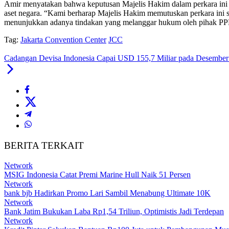
Amir menyatakan bahwa keputusan Majelis Hakim dalam perkara ini a
aset negara. “Kami berharap Majelis Hakim memutuskan perkara ini 
menunjukkan adanya tindakan yang melanggar hukum oleh pihak P
Tag:
Jakarta Convention Center
JCC
Cadangan Devisa Indonesia Capai USD 155,7 Miliar pada Desember 
BERITA TERKAIT
Network
MSIG Indonesia Catat Premi Marine Hull Naik 51 Persen
Network
bank bjb Hadirkan Promo Lari Sambil Menabung Ultimate 10K
Network
Bank Jatim Bukukan Laba Rp1,54 Triliun, Optimistis Jadi Terdepan
Network