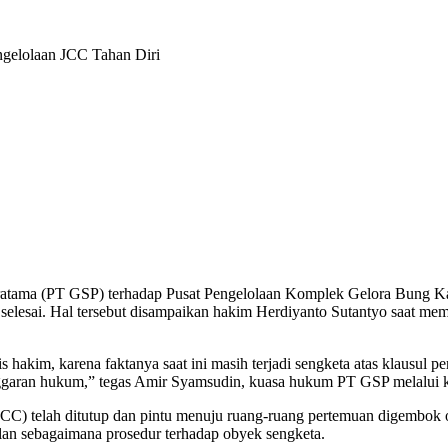
gelolaan JCC Tahan Diri
ratama (PT GSP) terhadap Pusat Pengelolaan Komplek Gelora Bung K
n selesai. Hal tersebut disampaikan hakim Herdiyanto Sutantyo saa
kim, karena faktanya saat ini masih terjadi sengketa atas klausul pe
ggaran hukum,” tegas Amir Syamsudin, kuasa hukum PT GSP melalui ket
 (JCC) telah ditutup dan pintu menuju ruang-ruang pertemuan digemb
dilan sebagaimana prosedur terhadap obyek sengketa.