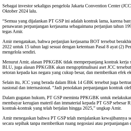
Sebagai investor sekaligus pengelola Jakarta Convention Center (JCC
Oktober 2024 lalu.
“Semua yang dijalankan PT GSP ini adalah kontrak lama, karena ba
penawaran perpanjangan kerjasama sebagaimana perjanjian tahun 199
tegas Amir.
Amir mengatakan, bahwa perjanjian kerjasama BOT tersebut berakhir
2022 untuk 15 tahun lagi sesuai dengan ketentuan Pasal 8 ayat (2)
mengelola sendiri.
Menurut Amir, alasan PPKGBK tidak memperpanjang kontrak kerja sa
BLU, juga alasan PPKGBK akan mengoptimalisasi aset JCC tersebut t
setoran kepada kas negara yang cukup besar, dan memberikan efek e
Selain itu, JCC yang berada dalam Blok 14 GBK tersebut juga bertr
nasional dan internasional. “Jadi penolakan perpanjangan kontrak 
Dalam gugatan hukum, PT GSP meminta PPKGBK untuk melakukan perp
membayar kerugian materil dan immaterial kepada PT GSP sebesar Rp 1
kontrak-kontrak yang telah berjalan hingga 2025,” ungkap Amir.
Amir menegaskan bahwa PT GSP telah menjalankan kewajibannya sesu
secara sepihak tanpa memberikan ruang negosiasi atau perpanjangan d