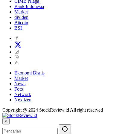
CIMB Niaga
Bank Indonesia
Market
dividen
Bitcoin
BSI
Ekonomi Bisnis
Market
News
Foto
Network
Nextizen
Copyright @ 2024 StockReview.id All right reserved
×