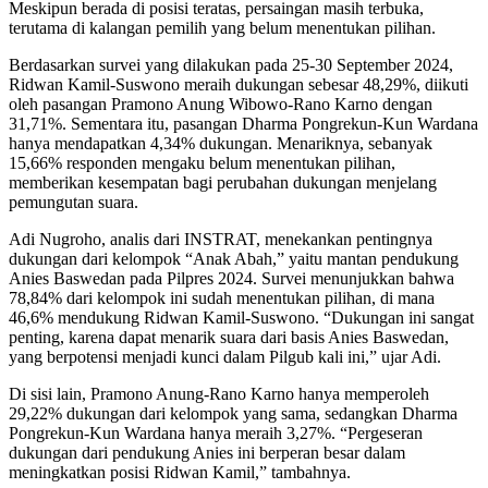
Meskipun berada di posisi teratas, persaingan masih terbuka,
terutama di kalangan pemilih yang belum menentukan pilihan.
Berdasarkan survei yang dilakukan pada 25-30 September 2024,
Ridwan Kamil-Suswono meraih dukungan sebesar 48,29%, diikuti
oleh pasangan Pramono Anung Wibowo-Rano Karno dengan
31,71%. Sementara itu, pasangan Dharma Pongrekun-Kun Wardana
hanya mendapatkan 4,34% dukungan. Menariknya, sebanyak
15,66% responden mengaku belum menentukan pilihan,
memberikan kesempatan bagi perubahan dukungan menjelang
pemungutan suara.
Adi Nugroho, analis dari INSTRAT, menekankan pentingnya
dukungan dari kelompok “Anak Abah,” yaitu mantan pendukung
Anies Baswedan pada Pilpres 2024. Survei menunjukkan bahwa
78,84% dari kelompok ini sudah menentukan pilihan, di mana
46,6% mendukung Ridwan Kamil-Suswono. “Dukungan ini sangat
penting, karena dapat menarik suara dari basis Anies Baswedan,
yang berpotensi menjadi kunci dalam Pilgub kali ini,” ujar Adi.
Di sisi lain, Pramono Anung-Rano Karno hanya memperoleh
29,22% dukungan dari kelompok yang sama, sedangkan Dharma
Pongrekun-Kun Wardana hanya meraih 3,27%. “Pergeseran
dukungan dari pendukung Anies ini berperan besar dalam
meningkatkan posisi Ridwan Kamil,” tambahnya.