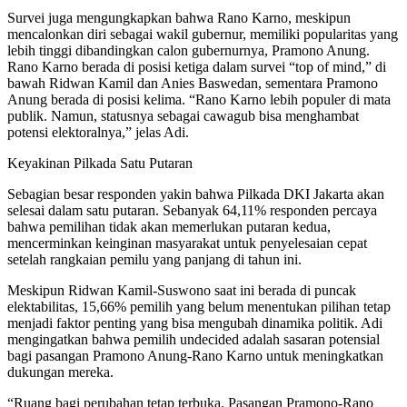
Survei juga mengungkapkan bahwa Rano Karno, meskipun
mencalonkan diri sebagai wakil gubernur, memiliki popularitas yang
lebih tinggi dibandingkan calon gubernurnya, Pramono Anung.
Rano Karno berada di posisi ketiga dalam survei “top of mind,” di
bawah Ridwan Kamil dan Anies Baswedan, sementara Pramono
Anung berada di posisi kelima. “Rano Karno lebih populer di mata
publik. Namun, statusnya sebagai cawagub bisa menghambat
potensi elektoralnya,” jelas Adi.
Keyakinan Pilkada Satu Putaran
Sebagian besar responden yakin bahwa Pilkada DKI Jakarta akan
selesai dalam satu putaran. Sebanyak 64,11% responden percaya
bahwa pemilihan tidak akan memerlukan putaran kedua,
mencerminkan keinginan masyarakat untuk penyelesaian cepat
setelah rangkaian pemilu yang panjang di tahun ini.
Meskipun Ridwan Kamil-Suswono saat ini berada di puncak
elektabilitas, 15,66% pemilih yang belum menentukan pilihan tetap
menjadi faktor penting yang bisa mengubah dinamika politik. Adi
mengingatkan bahwa pemilih undecided adalah sasaran potensial
bagi pasangan Pramono Anung-Rano Karno untuk meningkatkan
dukungan mereka.
“Ruang bagi perubahan tetap terbuka. Pasangan Pramono-Rano