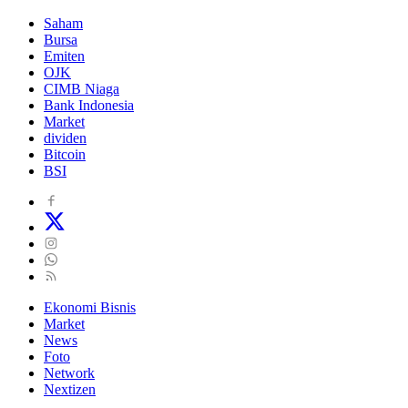
Saham
Bursa
Emiten
OJK
CIMB Niaga
Bank Indonesia
Market
dividen
Bitcoin
BSI
Ekonomi Bisnis
Market
News
Foto
Network
Nextizen