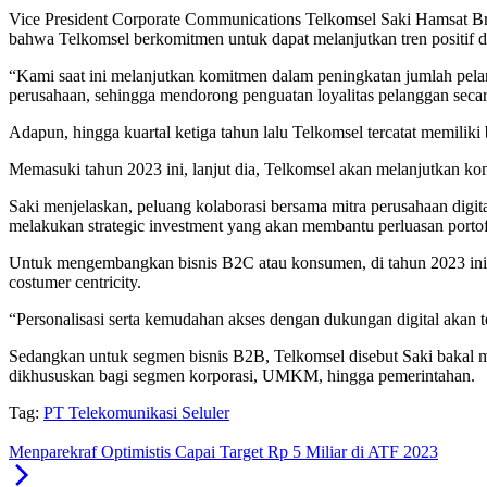
Vice President Corporate Communications Telkomsel Saki Hamsat Br
bahwa Telkomsel berkomitmen untuk dapat melanjutkan tren positif d
“Kami saat ini melanjutkan komitmen dalam peningkatan jumlah pela
perusahaan, sehingga mendorong penguatan loyalitas pelanggan secar
Adapun, hingga kuartal ketiga tahun lalu Telkomsel tercatat memiliki
Memasuki tahun 2023 ini, lanjut dia, Telkomsel akan melanjutkan kom
Saki menjelaskan, peluang kolaborasi bersama mitra perusahaan digita
melakukan strategic investment yang akan membantu perluasan portofol
Untuk mengembangkan bisnis B2C atau konsumen, di tahun 2023 ini 
costumer centricity.
“Personalisasi serta kemudahan akses dengan dukungan digital akan 
Sedangkan untuk segmen bisnis B2B, Telkomsel disebut Saki bakal mem
dikhususkan bagi segmen korporasi, UMKM, hingga pemerintahan.
Tag:
PT Telekomunikasi Seluler
Menparekraf Optimistis Capai Target Rp 5 Miliar di ATF 2023