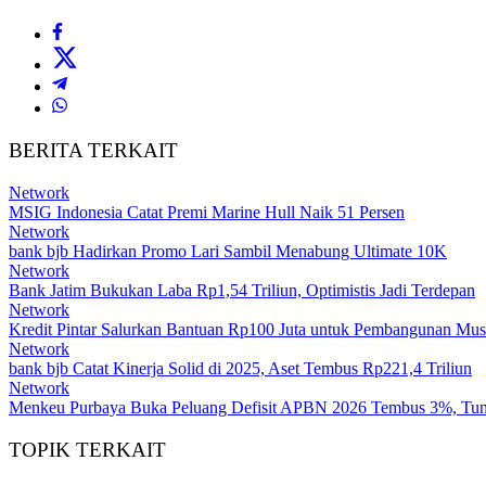
BERITA TERKAIT
Network
MSIG Indonesia Catat Premi Marine Hull Naik 51 Persen
Network
bank bjb Hadirkan Promo Lari Sambil Menabung Ultimate 10K
Network
Bank Jatim Bukukan Laba Rp1,54 Triliun, Optimistis Jadi Terdepan
Network
Kredit Pintar Salurkan Bantuan Rp100 Juta untuk Pembangunan Mus
Network
bank bjb Catat Kinerja Solid di 2025, Aset Tembus Rp221,4 Triliun
Network
Menkeu Purbaya Buka Peluang Defisit APBN 2026 Tembus 3%, Tun
TOPIK TERKAIT