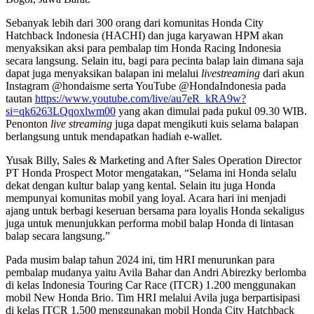
Sebanyak lebih dari 300 orang dari komunitas Honda City
Hatchback Indonesia (HACHI) dan juga karyawan HPM akan
menyaksikan aksi para pembalap tim Honda Racing Indonesia
secara langsung. Selain itu, bagi para pecinta balap lain dimana saja
dapat juga menyaksikan balapan ini melalui
livestreaming
dari akun
Instagram @hondaisme serta YouTube @HondaIndonesia pada
tautan
https://www.youtube.com/live/au7eR_kRA9w?
si=qk6263LQqoxlwm00
yang akan dimulai pada pukul 09.30 WIB.
Penonton
live streaming
juga dapat mengikuti kuis selama balapan
berlangsung untuk mendapatkan hadiah e-wallet.
Yusak Billy, Sales & Marketing and After Sales Operation Director
PT Honda Prospect Motor mengatakan, “Selama ini Honda selalu
dekat dengan kultur balap yang kental. Selain itu juga Honda
mempunyai komunitas mobil yang loyal. Acara hari ini menjadi
ajang untuk berbagi keseruan bersama para loyalis Honda sekaligus
juga untuk menunjukkan performa mobil balap Honda di lintasan
balap secara langsung.”
Pada musim balap tahun 2024 ini, tim HRI menurunkan para
pembalap mudanya yaitu Avila Bahar dan Andri Abirezky berlomba
di kelas Indonesia Touring Car Race (ITCR) 1.200 menggunakan
mobil New Honda Brio. Tim HRI melalui Avila juga berpartisipasi
di kelas ITCR 1.500 menggunakan mobil Honda City Hatchback