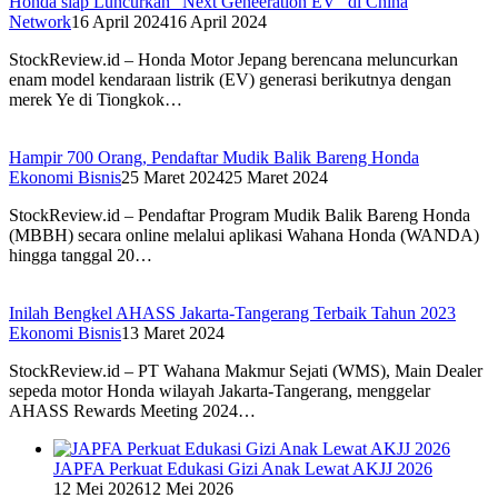
Honda siap Luncurkan “Next Geneeration EV” di China
Network
16 April 2024
16 April 2024
StockReview.id – Honda Motor Jepang berencana meluncurkan
enam model kendaraan listrik (EV) generasi berikutnya dengan
merek Ye di Tiongkok…
Hampir 700 Orang, Pendaftar Mudik Balik Bareng Honda
Ekonomi Bisnis
25 Maret 2024
25 Maret 2024
StockReview.id – Pendaftar Program Mudik Balik Bareng Honda
(MBBH) secara online melalui aplikasi Wahana Honda (WANDA)
hingga tanggal 20…
Inilah Bengkel AHASS Jakarta-Tangerang Terbaik Tahun 2023
Ekonomi Bisnis
13 Maret 2024
StockReview.id – PT Wahana Makmur Sejati (WMS), Main Dealer
sepeda motor Honda wilayah Jakarta-Tangerang, menggelar
AHASS Rewards Meeting 2024…
JAPFA Perkuat Edukasi Gizi Anak Lewat AKJJ 2026
12 Mei 2026
12 Mei 2026