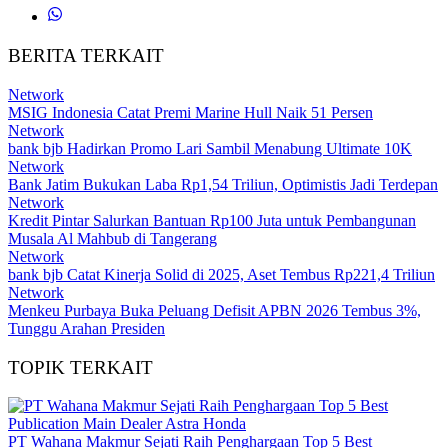
BERITA TERKAIT
Network
MSIG Indonesia Catat Premi Marine Hull Naik 51 Persen
Network
bank bjb Hadirkan Promo Lari Sambil Menabung Ultimate 10K
Network
Bank Jatim Bukukan Laba Rp1,54 Triliun, Optimistis Jadi Terdepan
Network
Kredit Pintar Salurkan Bantuan Rp100 Juta untuk Pembangunan
Musala Al Mahbub di Tangerang
Network
bank bjb Catat Kinerja Solid di 2025, Aset Tembus Rp221,4 Triliun
Network
Menkeu Purbaya Buka Peluang Defisit APBN 2026 Tembus 3%,
Tunggu Arahan Presiden
TOPIK TERKAIT
PT Wahana Makmur Sejati Raih Penghargaan Top 5 Best