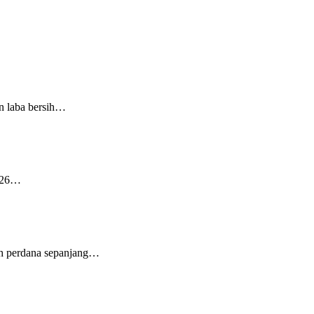
n laba bersih…
2026…
h perdana sepanjang…