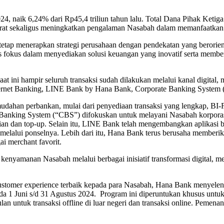
ni 2024, naik 6,24% dari Rp45,4 triliun tahun lalu. Total Dana Pihak K
rat sekaligus meningkatkan pengalaman Nasabah dalam memanfaatkan 
 tetap menerapkan strategi perusahaan dengan pendekatan yang berorie
us fokus dalam menyediakan solusi keuangan yang inovatif serta memb
 ini hampir seluruh transaksi sudah dilakukan melalui kanal digital, 
ternet Banking, LINE Bank by Hana Bank, Corporate Banking System
ahan perbankan, mulai dari penyediaan transaksi yang lengkap, BI-F
te Banking System (“CBS”) difokuskan untuk melayani Nasabah korporas
lian dan top-up. Selain itu, LINE Bank telah mengembangkan aplikas
elalui ponselnya. Lebih dari itu, Hana Bank terus berusaha memberika
i merchant favorit.
yamanan Nasabah melalui berbagai inisiatif transformasi digital, me
stomer experience terbaik kepada para Nasabah, Hana Bank menyelen
 pada 1 Juni s/d 31 Agustus 2024. Program ini diperuntukan khusus un
untuk transaksi offline di luar negeri dan transaksi online. Pemenang