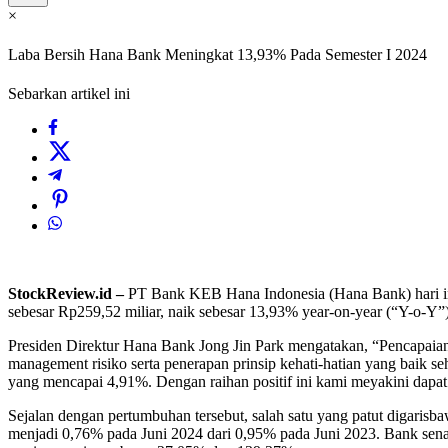
×
Laba Bersih Hana Bank Meningkat 13,93% Pada Semester I 2024
Sebarkan artikel ini
StockReview.id –
PT Bank KEB Hana Indonesia (Hana Bank) hari ini
sebesar Rp259,52 miliar, naik sebesar 13,93% year-on-year (“Y-o-Y”)
Presiden Direktur Hana Bank Jong Jin Park mengatakan, “Pencapaian
management risiko serta penerapan prinsip kehati-hatian yang baik 
yang mencapai 4,91%. Dengan raihan positif ini kami meyakini dapat
Sejalan dengan pertumbuhan tersebut, salah satu yang patut digarisb
menjadi 0,76% pada Juni 2024 dari 0,95% pada Juni 2023. Bank sena