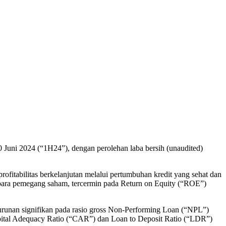
uni 2024 (“1H24”), dengan perolehan laba bersih (unaudited)
itabilitas berkelanjutan melalui pertumbuhan kredit yang sehat dan
i para pemegang saham, tercermin pada Return on Equity (“ROE”)
enurunan signifikan pada rasio gross Non-Performing Loan (“NPL”)
apital Adequacy Ratio (“CAR”) dan Loan to Deposit Ratio (“LDR”)