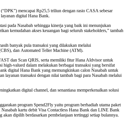
etiga (“DPK”) mencapai Rp25,5 triliun dengan rasio CASA sebesar
layanan digital Hana Bank.
ntasi pada Nasabah sehingga kinerja yang baik ini menunjukan
erikan kemudahan akses keuangan bagi seluruh stakeholders,” tambah
masih banyak pula transaksi yang dilakukan melalui
 (CBS), dan Automated Teller Machine (ATM).
AST dan Scan QRIS, serta memiliki fitur Hana AIdvisor untuk
i high-valued dalam melakukan berbagai transaksi yang bersifat
i bank digital Hana Bank yang memungkinkan calon Nasabah untuk
n layanan transaksi dengan nilai tambah bagi para Nasabah melalui
ningkatkan digital channel, dan senantiasa memperkenalkan solusi
ggarakan program Spend2Fly yaitu program berhadiah utama paket
tuk Nasabah kartu debit Visa Contactless Hana Bank dan LINE Bank
 akan dipilih berdasarkan pembelanjaan tertinggi setiap bulannya.