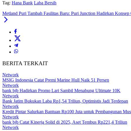
Tag:
Hana Bank
Laba Bersih
Metland Puri Tambah Fasilitas Baru: Puri Junction Hadirkan Konsep
BERITA TERKAIT
Network
MSIG Indonesia Catat Premi Marine Hull Naik 51 Persen
Network
bank bjb Hadirkan Promo Lari Sambil Menabung Ultimate 10K
Network
Bank Jatim Bukukan Laba Rp1,54 Triliun, Optimistis Jadi Terdepan
Network
Kredit Pintar Salurkan Bantuan Rp100 Juta untuk Pembangunan Mus
Network
bank bjb Catat Kinerja Solid di 2025, Aset Tembus Rp221,4 Triliun
Network