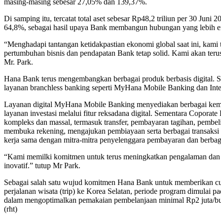
masing-masing sebesar 27,05% dan 139,37%.
Di samping itu, tercatat total aset sebesar Rp48,2 triliun per 30 Ju
64,8%, sebagai hasil upaya Bank membangun hubungan yang lebih e
“Menghadapi tantangan ketidakpastian ekonomi global saat ini, kami
pertumbuhan bisnis dan pendapatan Bank tetap solid. Kami akan ter
Mr. Park.
Hana Bank terus mengembangkan berbagai produk berbasis digital. Saat
layanan branchless banking seperti MyHana Mobile Banking dan In
Layanan digital MyHana Mobile Banking menyediakan berbagai kemud
layanan investasi melalui fitur reksadana digital. Sementara Copora
kompleks dan massal, termasuk transfer, pembayaran tagihan, pembe
membuka rekening, mengajukan pembiayaan serta berbagai transaksi m
kerja sama dengan mitra-mitra penyelenggara pembayaran dan berbaga
“Kami memilki komitmen untuk terus meningkatkan pengalaman dan ken
inovatif.” tutup Mr Park.
Sebagai salah satu wujud komitmen Hana Bank untuk memberikan cu
perjalanan wisata (trip) ke Korea Selatan, periode program dimulai
dalam mengoptimalkan pemakaian pembelanjaan minimal Rp2 juta/bulan 
(rht)