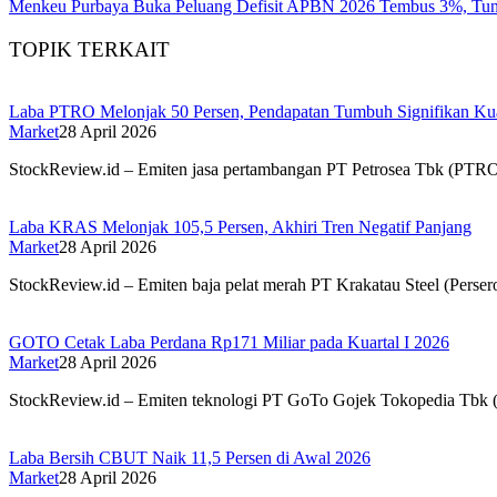
Menkeu Purbaya Buka Peluang Defisit APBN 2026 Tembus 3%, Tun
TOPIK TERKAIT
Laba PTRO Melonjak 50 Persen, Pendapatan Tumbuh Signifikan Kua
Market
28 April 2026
StockReview.id – Emiten jasa pertambangan PT Petrosea Tbk (PTRO)
Laba KRAS Melonjak 105,5 Persen, Akhiri Tren Negatif Panjang
Market
28 April 2026
StockReview.id – Emiten baja pelat merah PT Krakatau Steel (Perser
GOTO Cetak Laba Perdana Rp171 Miliar pada Kuartal I 2026
Market
28 April 2026
StockReview.id – Emiten teknologi PT GoTo Gojek Tokopedia Tbk
Laba Bersih CBUT Naik 11,5 Persen di Awal 2026
Market
28 April 2026