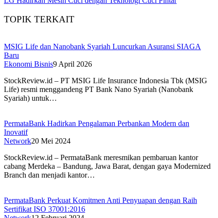
LG Hadirkan Mesin Cuci dengan Teknologi Cuci Pintar
TOPIK TERKAIT
MSIG Life dan Nanobank Syariah Luncurkan Asuransi SIAGA
Baru
Ekonomi Bisnis
9 April 2026
StockReview.id – PT MSIG Life Insurance Indonesia Tbk (MSIG
Life) resmi menggandeng PT Bank Nano Syariah (Nanobank
Syariah) untuk…
PermataBank Hadirkan Pengalaman Perbankan Modern dan
Inovatif
Network
20 Mei 2024
StockReview.id – PermataBank meresmikan pembaruan kantor
cabang Merdeka – Bandung, Jawa Barat, dengan gaya Modernized
Branch dan menjadi kantor…
PermataBank Perkuat Komitmen Anti Penyuapan dengan Raih
Sertifikat ISO 37001:2016
Network
12 Februari 2024