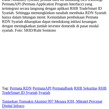
PermataAPI (Permata Application Program Interface) yang
terintegrasi secara langsung dengan aplikasi RHB TradeSmart ID
Syariah. Sehingga memungkinkan nasabah membuka RDN Syariah
hanya dalam hitungan menit. Kemudahan pembukaan Permata
RDN Syariah diharapkan dapat mendukung inklusi keuangan
dengan meningkatkan jumlah investor domestik di pasar modal
syariah. Foto: SRID/Ruht Semiono
Tag:
Permata RDN
PermataAPI
PermataBank
RHB Sekuritas
RHB
TradeSmart ID Syariah
Syariah
Tuntaskan Transaksi Akuisisi 997 Menara IOH, Mitratel Percepat
Digital Infraco