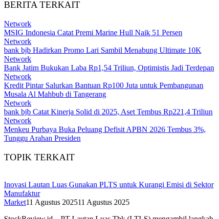
BERITA TERKAIT
Network
MSIG Indonesia Catat Premi Marine Hull Naik 51 Persen
Network
bank bjb Hadirkan Promo Lari Sambil Menabung Ultimate 10K
Network
Bank Jatim Bukukan Laba Rp1,54 Triliun, Optimistis Jadi Terdepan
Network
Kredit Pintar Salurkan Bantuan Rp100 Juta untuk Pembangunan
Musala Al Mahbub di Tangerang
Network
bank bjb Catat Kinerja Solid di 2025, Aset Tembus Rp221,4 Triliun
Network
Menkeu Purbaya Buka Peluang Defisit APBN 2026 Tembus 3%,
Tunggu Arahan Presiden
TOPIK TERKAIT
Inovasi Lautan Luas Gunakan PLTS untuk Kurangi Emisi di Sektor
Manufaktur
Market
11 Agustus 2025
11 Agustus 2025
StockReview.id – PT Lautan Luas Tbk (LTLS) mengambil langkah