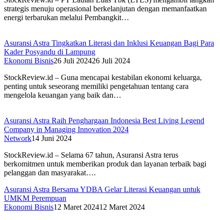
strategis menuju operasional berkelanjutan dengan memanfaatkan
energi terbarukan melalui Pembangkit…
Asuransi Astra Tingkatkan Literasi dan Inklusi Keuangan Bagi Para
Kader Posyandu di Lampung
Ekonomi Bisnis
26 Juli 2024
26 Juli 2024
StockReview.id – Guna mencapai kestabilan ekonomi keluarga,
penting untuk seseorang memiliki pengetahuan tentang cara
mengelola keuangan yang baik dan…
Asuransi Astra Raih Penghargaan Indonesia Best Living Legend
Company in Managing Innovation 2024
Network
14 Juni 2024
StockReview.id – Selama 67 tahun, Asuransi Astra terus
berkomitmen untuk memberikan produk dan layanan terbaik bagi
pelanggan dan masyarakat….
Asuransi Astra Bersama YDBA Gelar Literasi Keuangan untuk
UMKM Perempuan
Ekonomi Bisnis
12 Maret 2024
12 Maret 2024