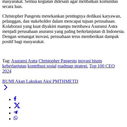
masyarakat. Semua kegiatan didesain agar melibatkan komunitas
secara luas.
Christopher Pangestu menekankan pentingnya dedikasi karyawan,
pelanggan, dan stakeholder dalam mencapai tujuan perusahaan.
Kolaborasi yang kuat diyakini mampu membawa Asuransi Astra
menjadi perusahaan asuransi yang paling berkelanjutan di Indonesia.
Dengan semangat inovasi, perusahaan terus memberikan dampak
positif bagi masyarakat.
Tag:
Asuransi Astra
Christopher Pangestu
inovasi bisnis
keberlanjutan
kontribusi sosial
roadmap strategi.
Top 100 CEO
2024
BUMI Akan Lakukan Aksi PMTHMETD