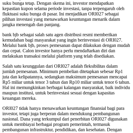
suku bunga tetap. Dengan skema ini, investor mendapatkan
kepastian kupon selama periode investasi, tanpa terpengaruh oleh
fluktuasi suku bunga di pasar. Ini menjadikan ORI027 sebagai
pilihan investasi yang menawarkan keuntungan menarik dalam
jangka menengah dan panjang.
bank bjb sebagai salah satu agen distribusi resmi memberikan
kemudahan bagi masyarakat yang ingin berinvestasi di ORI027.
Melalui bank bjb, proses pemesanan dapat dilakukan dengan mudah
dan cepat. Calon investor hanya perlu mendaftarkan diri dan
melakukan transaksi melalui platform yang telah disediakan.
Salah satu keunggulan dari ORI027 adalah fleksibilitas dalam
jumlah pemesanan. Minimum pembelian ditetapkan sebesar Rp1
juta dan kelipatannya, sedangkan maksimum pemesanan mencapai
Rp5 miliar untuk tenor 3 tahun dan Rp10 miliar untuk tenor 6 tahun.
Hal ini memungkinkan berbagai kalangan masyarakat, baik individu
maupun institusi, untuk berinvestasi sesuai dengan kapasitas
keuangan mereka.
ORI027 tidak hanya menawarkan keuntungan finansial bagi para
investor, tetapi juga berperan dalam mendukung pembangunan
nasional. Dana yang terkumpul dari penerbitan ORI027 digunakan
untuk membiayai berbagai program pemerintah, termasuk
pembangunan infrastruktur, pendidikan, dan kesehatan. Dengan