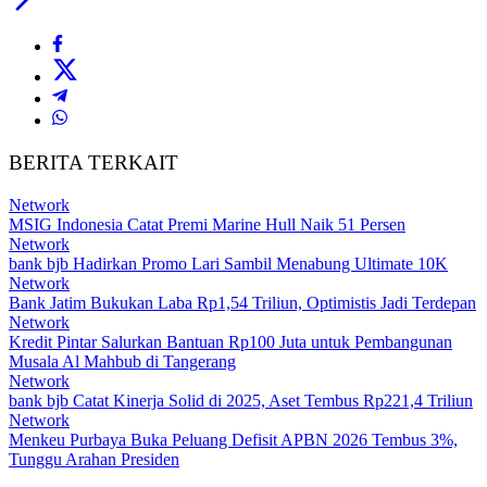
BERITA TERKAIT
Network
MSIG Indonesia Catat Premi Marine Hull Naik 51 Persen
Network
bank bjb Hadirkan Promo Lari Sambil Menabung Ultimate 10K
Network
Bank Jatim Bukukan Laba Rp1,54 Triliun, Optimistis Jadi Terdepan
Network
Kredit Pintar Salurkan Bantuan Rp100 Juta untuk Pembangunan
Musala Al Mahbub di Tangerang
Network
bank bjb Catat Kinerja Solid di 2025, Aset Tembus Rp221,4 Triliun
Network
Menkeu Purbaya Buka Peluang Defisit APBN 2026 Tembus 3%,
Tunggu Arahan Presiden