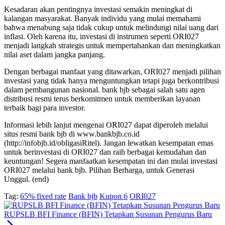
Kesadaran akan pentingnya investasi semakin meningkat di
kalangan masyarakat. Banyak individu yang mulai memahami
bahwa menabung saja tidak cukup untuk melindungi nilai uang dari
inflasi. Oleh karena itu, investasi di instrumen seperti ORI027
menjadi langkah strategis untuk mempertahankan dan meningkatkan
nilai aset dalam jangka panjang.
Dengan berbagai manfaat yang ditawarkan, ORI027 menjadi pilihan
investasi yang tidak hanya menguntungkan tetapi juga berkontribusi
dalam pembangunan nasional. bank bjb sebagai salah satu agen
distribusi resmi terus berkomitmen untuk memberikan layanan
terbaik bagi para investor.
Informasi lebih lanjut mengenai ORI027 dapat diperoleh melalui
situs resmi bank bjb di www.bankbjb.co.id
(http://infobjb.id/obligasiRitel). Jangan lewatkan kesempatan emas
untuk berinvestasi di ORI027 dan raih berbagai kemudahan dan
keuntungan! Segera manfaatkan kesempatan ini dan mulai investasi
ORI027 melalui bank bjb. Pilihan Berharga, untuk Generasi
Unggul. (end)
Tag:
65% fixed rate
Bank bjb
Kupon 6
ORI027
RUPSLB BFI Finance (BFIN) Tetapkan Susunan Pengurus Baru