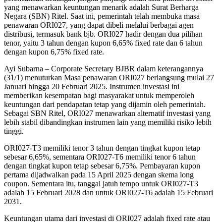
yang menawarkan keuntungan menarik adalah Surat Berharga
Negara (SBN) Ritel. Saat ini, pemerintah telah membuka masa
penawaran ORI027, yang dapat dibeli melalui berbagai agen
distribusi, termasuk bank bjb. ORI027 hadir dengan dua pilihan
tenor, yaitu 3 tahun dengan kupon 6,65% fixed rate dan 6 tahun
dengan kupon 6,75% fixed rate.
Ayi Subarna – Corporate Secretary BJBR dalam keterangannya
(31/1) menuturkan Masa penawaran ORI027 berlangsung mulai 27
Januari hingga 20 Februari 2025. Instrumen investasi ini
memberikan kesempatan bagi masyarakat untuk memperoleh
keuntungan dari pendapatan tetap yang dijamin oleh pemerintah.
Sebagai SBN Ritel, ORI027 menawarkan alternatif investasi yang
lebih stabil dibandingkan instrumen lain yang memiliki risiko lebih
tinggi.
ORI027-T3 memiliki tenor 3 tahun dengan tingkat kupon tetap
sebesar 6,65%, sementara ORI027-T6 memiliki tenor 6 tahun
dengan tingkat kupon tetap sebesar 6,75%. Pembayaran kupon
pertama dijadwalkan pada 15 April 2025 dengan skema long
coupon. Sementara itu, tanggal jatuh tempo untuk ORI027-T3
adalah 15 Februari 2028 dan untuk ORI027-T6 adalah 15 Februari
2031.
Keuntungan utama dari investasi di ORI027 adalah fixed rate atau