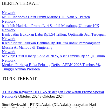
BERITA TERKAIT
Network
MSIG Indonesia Catat Premi Marine Hull Naik 51 Persen
Network
bank bjb Hadirkan Promo Lari Sambil Menabung Ultimate 10K
Network
Bank Jatim Bukukan Laba Rp1,54 Triliun, Optimistis Jadi Terdepan
Network
Kredit Pintar Salurkan Bantuan Rp100 Juta untuk Pembangunan
Musala Al Mahbub di Tangerang
Network
bank bjb Catat Kinerja Solid di 2025, Aset Tembus Rp221,4 Triliun
Network
Menkeu Purbaya Buka Peluang Defisit APBN 2026 Tembus 3%,
Tunggu Arahan Presiden
TOPIK TERKAIT
XL Axiata Rayakan HUT ke-28 dengan Penawaran Promo Spesial
Network
9 Oktober 2024
8 Oktober 2024
StockReview.id – PT XL Axiata (XL Axiata) merayakan Hari