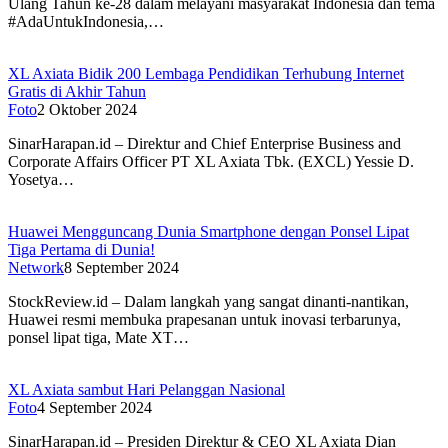
Ulang Tahun ke-28 dalam melayani masyarakat Indonesia dan tema
#AdaUntukIndonesia,…
XL Axiata Bidik 200 Lembaga Pendidikan Terhubung Internet
Gratis di Akhir Tahun
Foto
2 Oktober 2024
SinarHarapan.id – Direktur and Chief Enterprise Business and
Corporate Affairs Officer PT XL Axiata Tbk. (EXCL) Yessie D.
Yosetya…
Huawei Mengguncang Dunia Smartphone dengan Ponsel Lipat
Tiga Pertama di Dunia!
Network
8 September 2024
StockReview.id – Dalam langkah yang sangat dinanti-nantikan,
Huawei resmi membuka prapesanan untuk inovasi terbarunya,
ponsel lipat tiga, Mate XT…
XL Axiata sambut Hari Pelanggan Nasional
Foto
4 September 2024
SinarHarapan.id – Presiden Direktur & CEO XL Axiata Dian