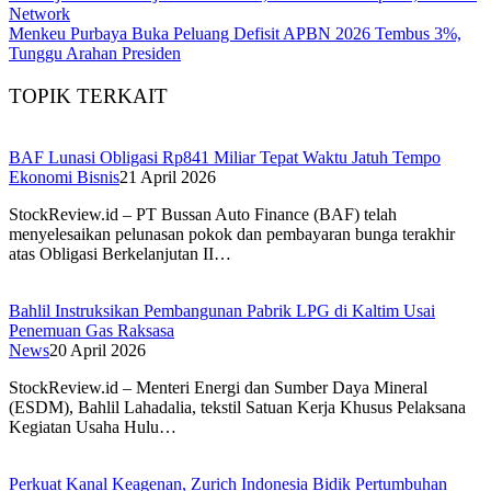
Network
Menkeu Purbaya Buka Peluang Defisit APBN 2026 Tembus 3%,
Tunggu Arahan Presiden
TOPIK TERKAIT
BAF Lunasi Obligasi Rp841 Miliar Tepat Waktu Jatuh Tempo
Ekonomi Bisnis
21 April 2026
StockReview.id – PT Bussan Auto Finance (BAF) telah
menyelesaikan pelunasan pokok dan pembayaran bunga terakhir
atas Obligasi Berkelanjutan II…
Bahlil Instruksikan Pembangunan Pabrik LPG di Kaltim Usai
Penemuan Gas Raksasa
News
20 April 2026
StockReview.id – Menteri Energi dan Sumber Daya Mineral
(ESDM), Bahlil Lahadalia, tekstil Satuan Kerja Khusus Pelaksana
Kegiatan Usaha Hulu…
Perkuat Kanal Keagenan, Zurich Indonesia Bidik Pertumbuhan