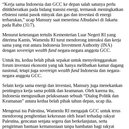
“Kerja sama Indonesia dan GCC ke depan salah satunya perlu
dititikberatkan pada bidang transisi energi, termasuk meningkatkan
efisiensi rantai pasok minyak dan gas dan investasi di energi
terbarukan,” ucap Mansury saat menerima Albudaiwi di Jakarta
pada Rabu (31/7).
Menurut keterangan tertulis Kementerian Luar Negeri RI yang
diterima Kamis, Wamenlu RI turut mendorong interaksi dan kerja
sama yang erat antara Indonesia Investment Authority (INA)
dengan
sovereign wealth fund
negara-negara anggota GCC.
Untuk itu, kedua belah pihak sepakat untuk menyelenggarakan
forum investasi ekonomi yang tak hanya melibatkan kamar dagang
nasional, tetapi juga
sovereign wealth fund
Indonesia dan negara-
negara anggota GCC.
Selain kerja sama energi dan investasi, Mansury juga menekankan
pentingnya kerja sama politik dan keamanan. Oleh karena itu,
Indonesia mengusulkan pelaksanaan sebuah “Dialog Politik dan
Keamanan” antara kedua belah pihak tahun depan, ucap dia.
Mengenai isu Palestina, Wamenlu RI mengajak GCC untuk terus
mendorong penghentian kekerasan oleh Israel terhadap rakyat
Palestina, gencatan senjata segera dan berkelanjutan, serta
pengiriman bantuan kemanusiaan tanpa hambatan bagi rakyat